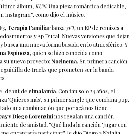
 último álbum,
KUN
. Una pieza romántica dedicable,
n
n Instagram”, como dijo el músico.
F3,
Terapia Familiar
lanza
3FT,
un EP de remixes a
dedosmuertos y Ap Ducal. Nuevas versiones que dejan
 y busca una nueva forma basada en lo atmosférico. Y
ina Espinoza
, quien se hizo conocida como
a su nuevo proyecto:
Nocinema.
Su primera canción
seguidilla de tracks que prometen ser la banda
es.
el debut de
elmalamía
. Con tan solo 24 años, el
nza ‘Quieres más’, su primer single que combina pop,
ltado una combinación que por acá nos tiene
ay y Diego Lorenzini
nos regalan una canción
miento de amistad. “Qué linda la canción ‘Jugar con
, me encantaría participar”, le dijo Diego a Natalia