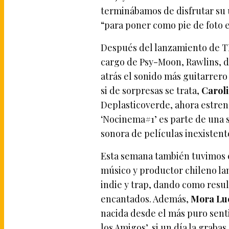
terminábamos de disfrutar su
“para poner como pie de foto e
Después del lanzamiento de T
cargo de Psy-Moon, Rawlins, 
atrás el sonido más guitarrero
si de sorpresas se trata,
Carol
Deplasticoverde, ahora estren
‘Nocinema#1’ es parte de una 
sonora de películas inexistent
Esta semana también tuvimos 
músico y productor chileno la
indie y trap, dando como resu
encantados. Además,
Mora Luc
nacida desde el más puro senti
los Amigos’, si un día la grabas