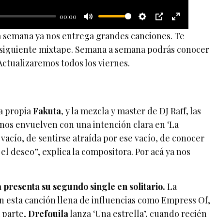
y
00:00
M
S
P
E
a semana ya nos entrega grandes canciones. Te
u
e
I
n
l siguiente mixtape. Semana a semana podrás conocer
t
t
P
t
Actualizaremos todos los viernes.
e
t
e
i
r
n
f
la propia
Fakuta
, y la mezcla y master de DJ Raff, las
g
u
 nos envuelven con una intención clara en ‘La
s
l
l vacío, de sentirse atraída por ese vacío, de conocer
l
 el deseo”, explica la compositora. Por acá ya nos
s
c
ca presenta su segundo single en solitario.
La
r
n esta canción llena de influencias como Empress Of,
e
a parte,
Drefquila
lanza ‘Una estrella’, cuando recién
e