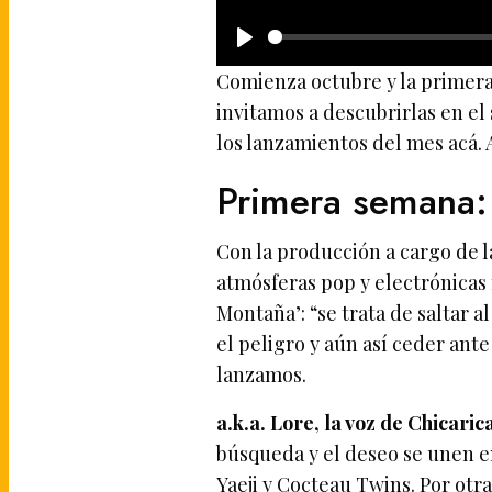
P
Comienza octubre y la primer
l
invitamos a descubrirlas en e
a
los lanzamientos del mes acá. 
y
Primera semana:
Con la producción a cargo de 
atmósferas pop y electrónicas
Montaña’: “se trata de saltar a
el peligro y aún así ceder ante
lanzamos.
a.k.a. Lore, la voz de Chicari
búsqueda y el deseo se unen e
Yaeji y Cocteau Twins. Por otr