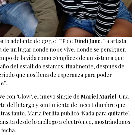
uarto adelanto de
1313
, el EP de
Dindi Jane
. La artista
a de un lugar donde no se vive, donde se persiguen
tiempo de la vida como cómplices de un sistema que
n año del estallido estamos, finalmente, después de
ríodo que nos llena de esperanza para poder
e”.
e con ‘Glow’, el nuevo single de
Mariel Mariel
. Una
te del letargo y sentimiento de incertidumbre que
as tanto, María Perlita publicó ‘Nada para quitarte’,
 transita desde lo análogo a electrónico, mostrándonos
 fecha.