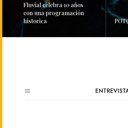
Fluvial celebra 10 años
con una programación
historica
POTQ
READ MORE
READ M
ENTREVIST