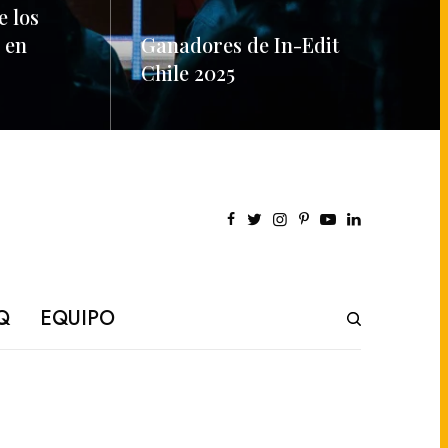
e los
 en
Ganadores de In-Edit
Chile 2025
READ MORE
Q
EQUIPO