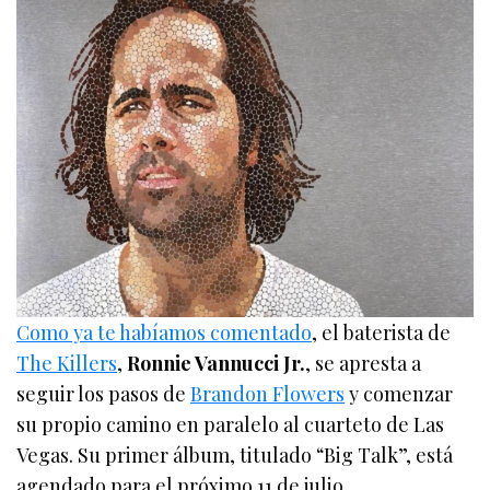
Como ya te habíamos comentado
, el baterista de
The Killers
,
Ronnie Vannucci Jr.
, se apresta a
seguir los pasos de
Brandon Flowers
y comenzar
su propio camino en paralelo al cuarteto de Las
Vegas. Su primer álbum, titulado “Big Talk”, está
agendado para el próximo 11 de julio.