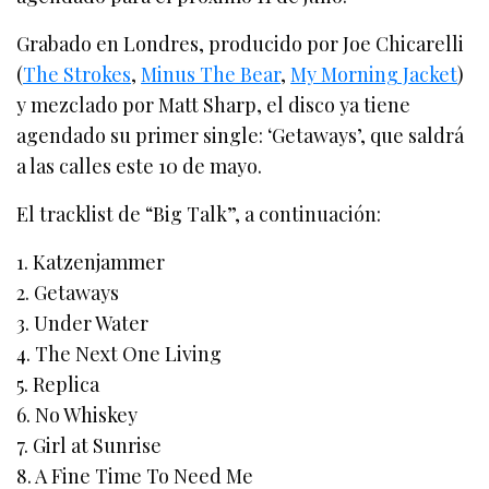
Grabado en Londres, producido por Joe Chicarelli
(
The Strokes
,
Minus The Bear
,
My Morning Jacket
)
y mezclado por Matt Sharp, el disco ya tiene
agendado su primer single: ‘Getaways’, que saldrá
a las calles este 10 de mayo.
El tracklist de “Big Talk”, a continuación:
1. Katzenjammer
2. Getaways
3. Under Water
4. The Next One Living
5. Replica
6. No Whiskey
7. Girl at Sunrise
8. A Fine Time To Need Me