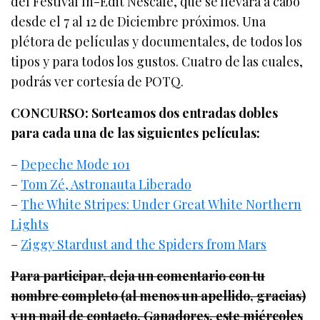
del Festival In-Edit Nescafé, que se llevará a cabo
desde el 7 al 12 de Diciembre próximos. Una
plétora de películas y documentales, de todos los
tipos y para todos los gustos. Cuatro de las cuales,
podrás ver cortesía de POTQ.
CONCURSO: Sorteamos dos entradas dobles
para cada una de las siguientes películas:
–
Depeche Mode 101
–
Tom Zé, Astronauta Liberado
–
The White Stripes: Under Great White Northern
Lights
–
Ziggy Stardust and the Spiders from Mars
Para participar, deja un comentario con tu
nombre completo (al menos un apellido, gracias)
y un mail de contacto. Ganadores, este miércoles