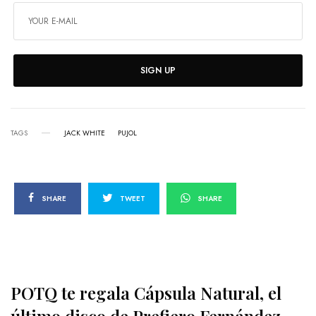
SIGN UP
TAGS
JACK WHITE
PUJOL
SHARE
TWEET
SHARE
POTQ te regala Cápsula Natural, el
último disco de Prefiero Fernández