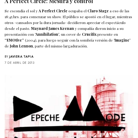
A Perfect Circle: Mesura y control
Se escondía el sol y
A Perfect Circle
ocupaba el
Claro Stage
a eso de las
18:45 hrs. para comenzar su show. El público se apostó en el lugar, mientras
otros -cansados por la dura jornada- decidieron apreciar el espectáculo
desde el pasto.
Maynard James Keenan
y compañía dieron inicio a su
presentación con
‘Annihilation’
, un cover de
Crucifix
presente en
“EMOtive”
(2004), para luego seguir con la sombría versión de
‘Imagine’
de
John Lennon
, parte del mismo largaduración.
BY
JAVIERA TAPIA
7 DE ABRIL DE 2013