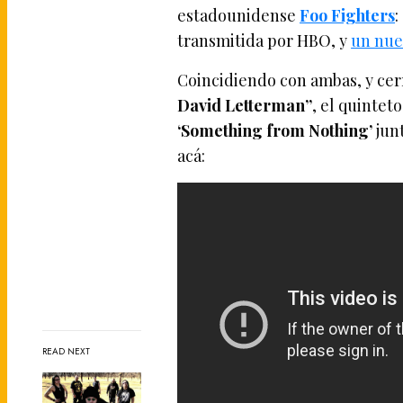
estadounidense
Foo Fighters
:
transmitida por HBO, y
un nue
Coincidiendo con ambas, y cer
David Letterman”
, el quinte
‘Something from Nothing’
jun
acá:
READ NEXT