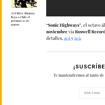
AGENDA: Ministry
llega a Chile el
próximo 10 de
“Sonic Highways”
, el octavo 
marzo
noviembre
vía
Roswell Recor
detalles,
acá
y
acá
.
¡SUSCRÍB
Te mantendremos al tanto de 