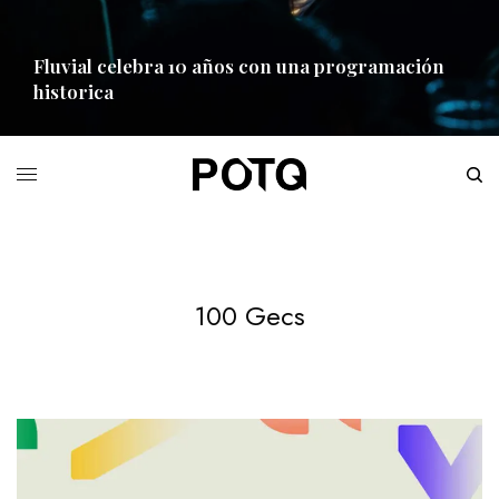
Fluvial celebra 10 años con una programación
historica
READ MORE
100 Gecs