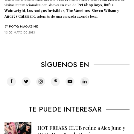
visitas internacionales con shows en vivo de
Pet Shop Boys
,
Rufus
Wainwright
,
Los Amigos Invisibles
,
The Vaccines
,
Steven Wilson
y
Andrés Calamaro
, además de una cargada agenda local.
BY
POTQ MAGAZINE
13 DE MAYO DE 2013
SÍGUENOS EN
TE PUEDE INTERESAR
HOT FREAKS CLUB reúne a Alex June y