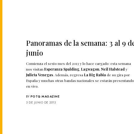
Panoramas de la semana: 3 al 9 d
junio
Comienza el sexto mes del 2013 y lo hace cargado: esta semana
nos visitan
Esperanza Spalding
,
Lagwagon
,
Neil Halstead
y
Julieta Venegas
. Además, regresa
La Big Rabia
de su gira por
España y muchas otras bandas nacionales se estarán presentand
en vivo.
BY
POTQ MAGAZINE
3 DE JUNIO DE 2013