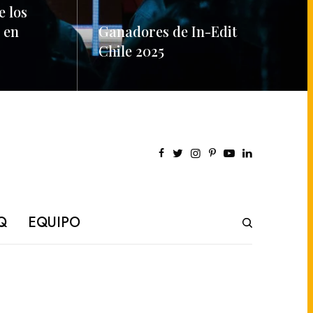
e los
 en
Ganadores de In-Edit
Chile 2025
READ MORE
Q
EQUIPO