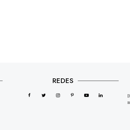
REDES
D
m