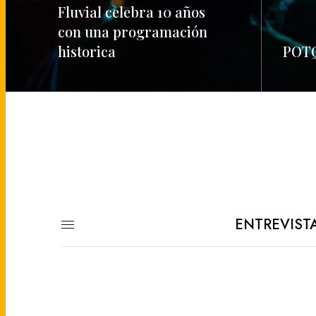
Fluvial celebra 10 años
con una programación
historica
POTQ
READ MORE
READ M
ENTREVIST