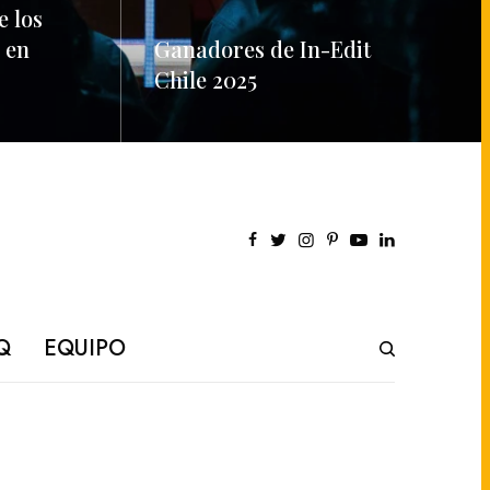
e los
 en
Ganadores de In-Edit
Chile 2025
READ MORE
Q
EQUIPO