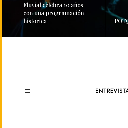
Fluvial celebra 10 años
con una programación
historica
POTQ
READ MORE
READ M
ENTREVIST