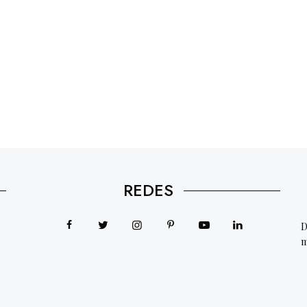
REDES
D
m