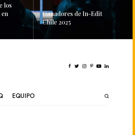
e los
 en
Ganadores de In-Edit
Chile 2025
READ MORE
Q
EQUIPO