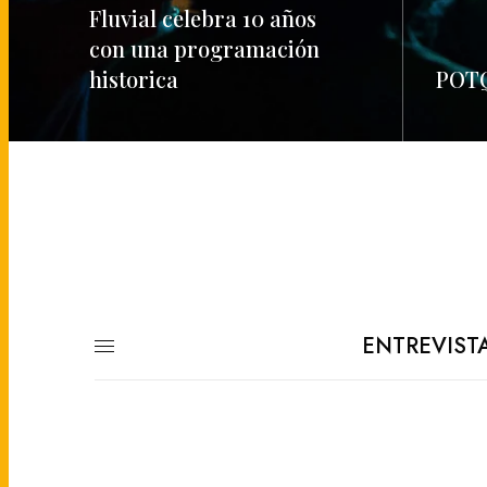
Fluvial celebra 10 años
con una programación
historica
POTQ
READ MORE
READ M
ENTREVIST