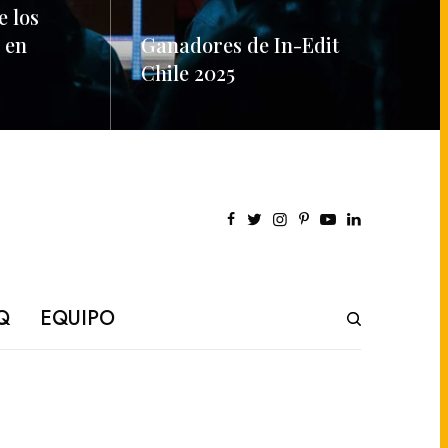
e los
 en
Ganadores de In-Edit
Chile 2025
READ MORE
Q
EQUIPO