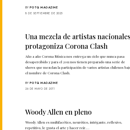
BY
POTQ MAGAZINE
8 DE SEPTIEMBRE DE 2025
Una mezcla de artistas nacionale
protagoniza Corona Clash
Año a año Corona Música nos entrega un ciclo que nunca pasa
desapercibido y para el 2011 nos tienen preparado una serie de
shows que mezclan la participación de varios artistas chilenos baj
el nombre de Corona Clash.
BY
POTQ MAGAZINE
26 DE MAYO DE 2011
Woody Allen en pleno
Woody Allen es multifacético, neurótico, intrigante, reflexivo,
repetitivo, le gusta el arte y hacer reír.…