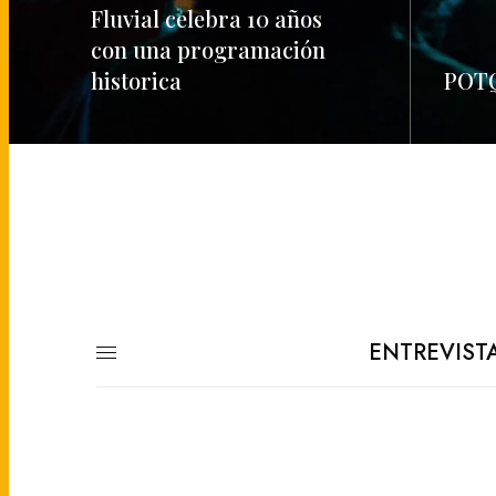
Fluvial celebra 10 años
con una programación
historica
POTQ
READ MORE
READ M
ENTREVIST