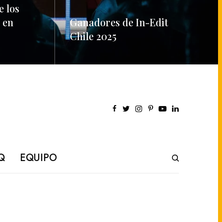
e los
 en
Ganadores de In-Edit
Chile 2025
READ MORE
Q
EQUIPO