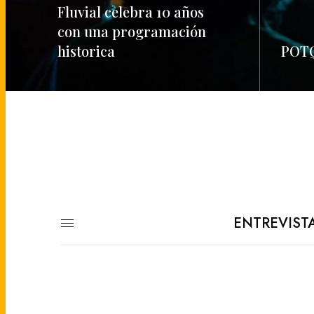
Fluvial celebra 10 años
con una programación
historica
POTQ
READ MORE
READ M
ENTREVIST