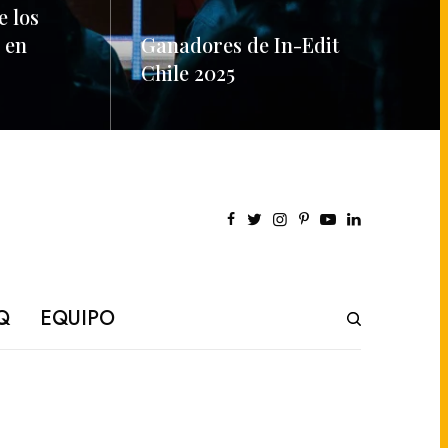
e los
 en
Ganadores de In-Edit
Chile 2025
READ MORE
Q
EQUIPO