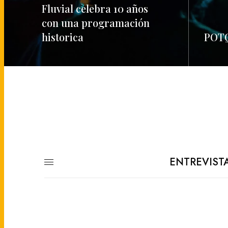
Fluvial celebra 10 años
con una programación
historica
POTQ
READ MORE
READ M
ENTREVIST