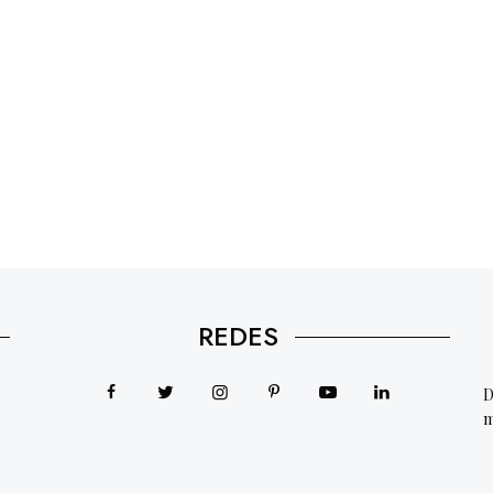
REDES
D
m