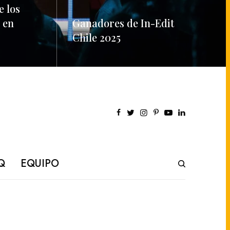
e los
 en
Ganadores de In-Edit
Chile 2025
READ MORE
Q
EQUIPO