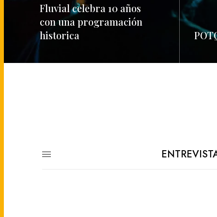
Fluvial celebra 10 años
con una programación
historica
POTQ
READ MORE
READ M
ENTREVIST