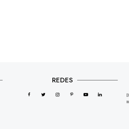
REDES
D
m