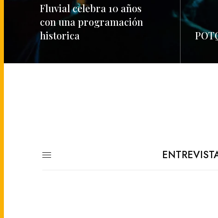
Fluvial celebra 10 años
con una programación
historica
POTQ
READ MORE
READ M
ENTREVIST