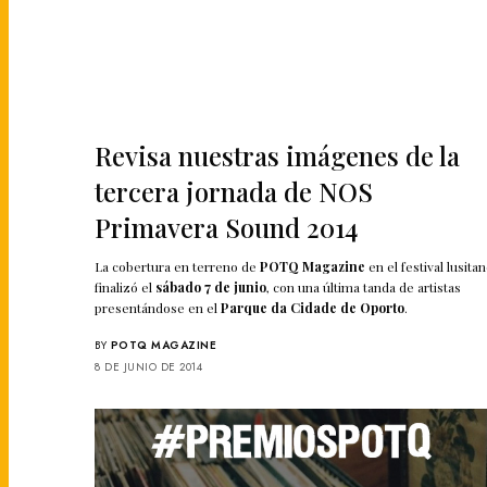
Revisa nuestras imágenes de la
tercera jornada de NOS
Primavera Sound 2014
La cobertura en terreno de
POTQ Magazine
en el festival lusita
finalizó el
sábado 7 de junio
, con una última tanda de artistas
presentándose en el
Parque da Cidade de Oporto
.
BY
POTQ MAGAZINE
8 DE JUNIO DE 2014