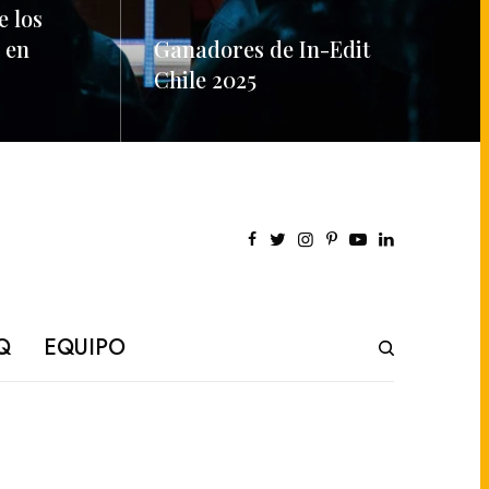
e los
 en
Ganadores de In-Edit
Chile 2025
READ MORE
Q
EQUIPO