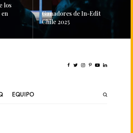
e los
 en
Ganadores de In-Edit
Chile 2025
READ MORE
Q
EQUIPO