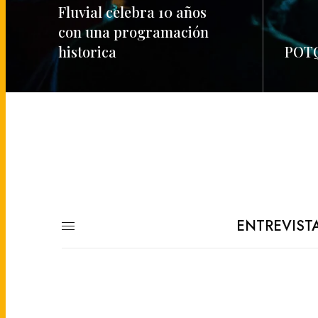
Fluvial celebra 10 años
con una programación
historica
POTQ
READ MORE
READ M
ENTREVIST