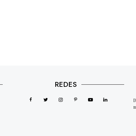
REDES
D
m