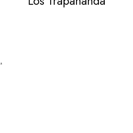
Los Trapananda
ea