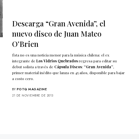
Descarga “Gran Avenida”, el
nuevo disco de Juan Mateo
O’Brien
Ésta no es una noticia menor para la música chilena: el ex
integrante de
Los Vidrios Quebrados
regresa para editar su
debut solista a través de
Cápsula Discos
:
“Gran Avenida”
,
primer material inédito que lanza en 45 años, disponible para bajar
a costo cero.
BY
POTQ MAGAZINE
21 DE NOVIEMBRE DE 2013