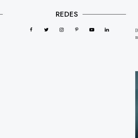
REDES
D
m