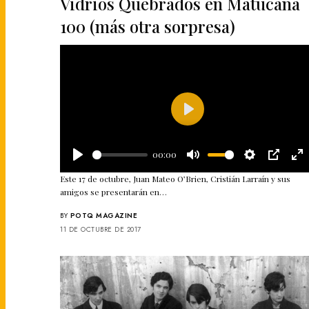
Vidrios Quebrados en Matucana
100 (más otra sorpresa)
Play
00:00
Play
Mute
Settings
PIP
En
Este 17 de octubre, Juan Mateo O’Brien, Cristián Larraín y sus
ful
amigos se presentarán en…
BY
POTQ MAGAZINE
11 DE OCTUBRE DE 2017