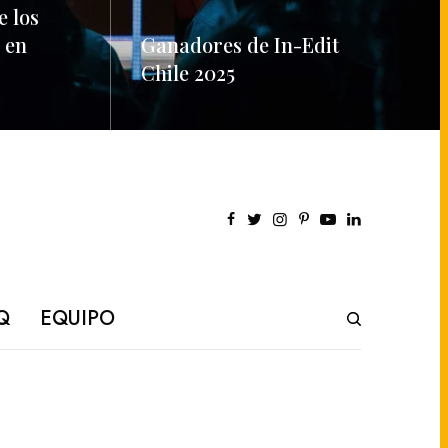
e los
 en
Ganadores de In-Edit
Chile 2025
READ MORE
Q
EQUIPO