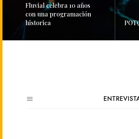
Fluvial celebra 10 años
con una programación
historica
POTQ
READ MORE
READ M
ENTREVIST