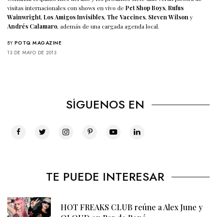
visitas internacionales con shows en vivo de
Pet Shop Boys
,
Rufus
Wainwright
,
Los Amigos Invisibles
,
The Vaccines
,
Steven Wilson
y
Andrés Calamaro
, además de una cargada agenda local.
BY
POTQ MAGAZINE
13 DE MAYO DE 2013
SÍGUENOS EN
TE PUEDE INTERESAR
HOT FREAKS CLUB reúne a Alex June y