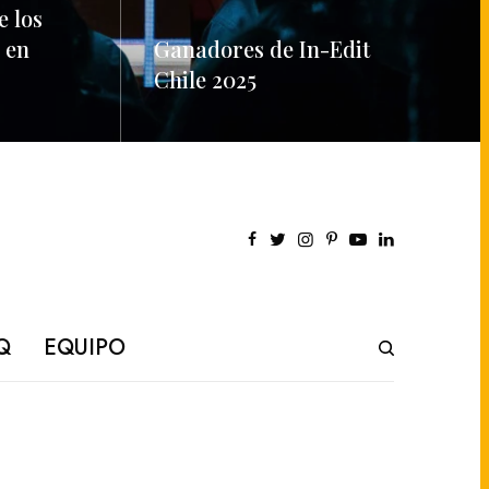
e los
 en
Ganadores de In-Edit
Chile 2025
READ MORE
Q
EQUIPO