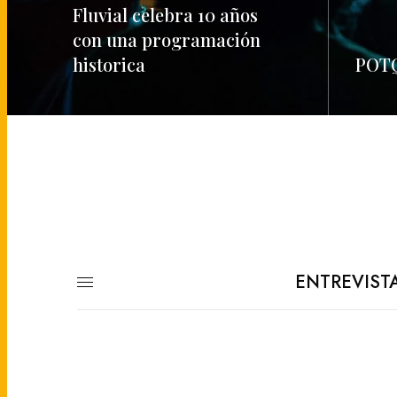
Fluvial celebra 10 años
con una programación
historica
POTQ
READ MORE
READ M
ENTREVIST