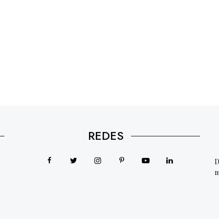
REDES
D
m