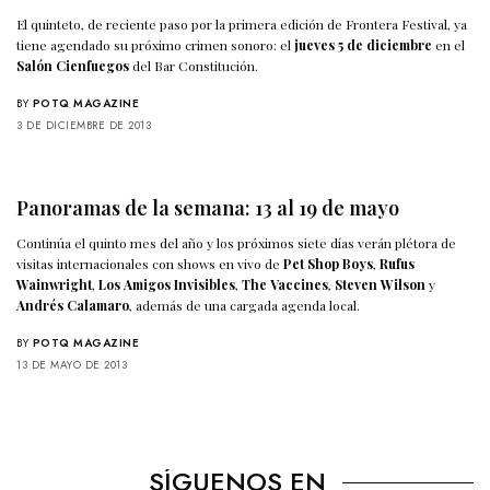
El quinteto, de reciente paso por la primera edición de Frontera Festival, ya
tiene agendado su próximo crimen sonoro: el
jueves 5 de diciembre
en el
Salón Cienfuegos
del Bar Constitución.
BY
POTQ MAGAZINE
3 DE DICIEMBRE DE 2013
Panoramas de la semana: 13 al 19 de mayo
Continúa el quinto mes del año y los próximos siete días verán plétora de
visitas internacionales con shows en vivo de
Pet Shop Boys
,
Rufus
Wainwright
,
Los Amigos Invisibles
,
The Vaccines
,
Steven Wilson
y
Andrés Calamaro
, además de una cargada agenda local.
BY
POTQ MAGAZINE
13 DE MAYO DE 2013
SÍGUENOS EN