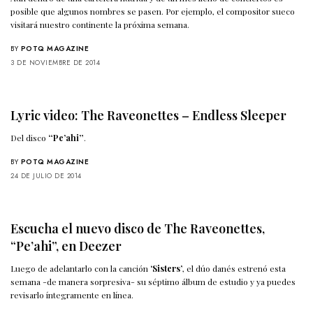
posible que algunos nombres se pasen. Por ejemplo, el compositor sueco
visitará nuestro continente la próxima semana.
BY
POTQ MAGAZINE
3 DE NOVIEMBRE DE 2014
Lyric video: The Raveonettes – Endless Sleeper
Del disco
“Pe’ahi”
.
BY
POTQ MAGAZINE
24 DE JULIO DE 2014
Escucha el nuevo disco de The Raveonettes,
“Pe’ahi”, en Deezer
Luego de adelantarlo con la canción
‘Sisters’
, el dúo danés estrenó esta
semana -de manera sorpresiva- su séptimo álbum de estudio y ya puedes
revisarlo íntegramente en línea.