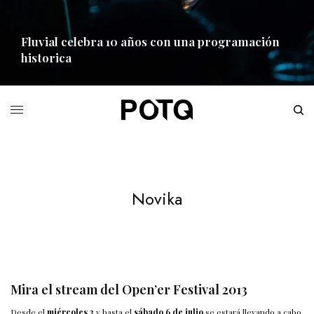
Fluvial celebra 10 años con una programación
historica
READ MORE
Novika
Mira el stream del Open’er Festival 2013
Desde el
miércoles 3
y hasta el
sábado 6 de julio
se estará llevando a cabo