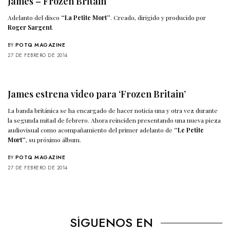
James – Frozen Britain
Adelanto del disco
“La Petite Mort”
. Creado, dirigido y producido por
Roger Sargent
.
BY
POTQ MAGAZINE
27 DE FEBRERO DE 2014
James estrena video para ‘Frozen Britain’
La banda británica se ha encargado de hacer noticia una y otra vez durante
la segunda mitad de febrero. Ahora reinciden presentando una nueva pieza
audiovisual como acompañamiento del primer adelanto de
“Le Petite
Mort”
, su próximo álbum.
BY
POTQ MAGAZINE
27 DE FEBRERO DE 2014
SÍGUENOS EN