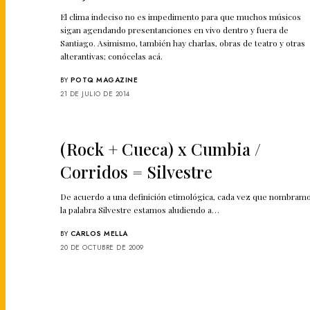
El clima indeciso no es impedimento para que muchos músicos
sigan agendando presentanciones en vivo dentro y fuera de
Santiago. Asimismo, también hay charlas, obras de teatro y otras
alterantivas; conócelas acá.
BY
POTQ MAGAZINE
21 DE JULIO DE 2014
(Rock + Cueca) x Cumbia /
Corridos = Silvestre
De acuerdo a una definición etimológica, cada vez que nombram
la palabra Silvestre estamos aludiendo a…
BY
CARLOS MELLA
20 DE OCTUBRE DE 2009