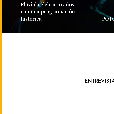
Fluvial celebra 10 años
con una programación
historica
POTQ
READ MORE
READ M
ENTREVIST