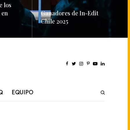
e los
 en
Ganadores de In-Edit
Chile 2025
READ MORE
Q
EQUIPO