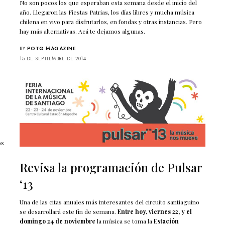
No son pocos los que esperaban esta semana desde el inicio del
año. Llegaron las Fiestas Patrias, los días libres y mucha música
chilena en vivo para disfrutarlos, en fondas y otras instancias. Pero
hay más alternativas. Acá te dejamos algunas.
BY
POTQ MAGAZINE
15 DE SEPTIEMBRE DE 2014
os
Revisa la programación de Pulsar
‘13
Una de las citas anuales más interesantes del circuito santiaguino
se desarrollará este fin de semana.
Entre hoy, viernes 22, y el
domingo 24 de noviembre
la música se toma la
Estación