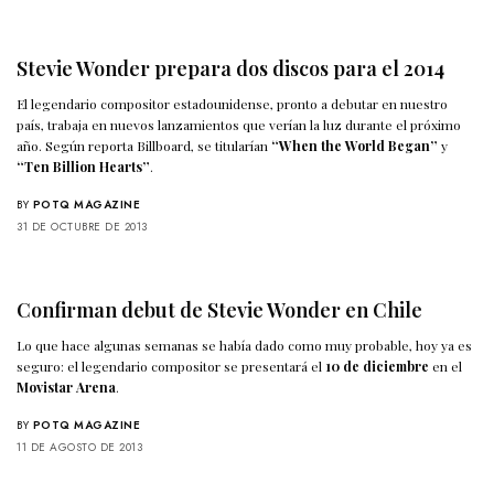
Stevie Wonder prepara dos discos para el 2014
El legendario compositor estadounidense, pronto a debutar en nuestro
país, trabaja en nuevos lanzamientos que verían la luz durante el próximo
año. Según reporta Billboard, se titularían
“When the World Began”
y
“Ten Billion Hearts”
.
BY
POTQ MAGAZINE
31 DE OCTUBRE DE 2013
Confirman debut de Stevie Wonder en Chile
Lo que hace algunas semanas se había dado como muy probable, hoy ya es
seguro: el legendario compositor se presentará el
10 de diciembre
en el
Movistar Arena
.
BY
POTQ MAGAZINE
11 DE AGOSTO DE 2013