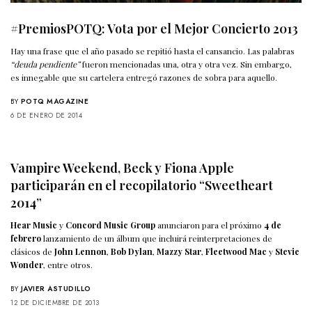
#PremiosPOTQ: Vota por el Mejor Concierto 2013
Hay una frase que el año pasado se repitió hasta el cansancio. Las palabras
“deuda pendiente”
fueron mencionadas una, otra y otra vez. Sin embargo,
es innegable que su cartelera entregó razones de sobra para aquello.
BY
POTQ MAGAZINE
6 DE ENERO DE 2014
Vampire Weekend, Beck y Fiona Apple
participarán en el recopilatorio “Sweetheart
2014”
Hear Music
y
Concord Music Group
anunciaron para el próximo
4 de
febrero
lanzamiento de un álbum que incluirá reinterpretaciones de
clásicos de
John Lennon
,
Bob Dylan
,
Mazzy Star
,
Fleetwood Mac
y
Stevie
Wonder
, entre otros.
BY
JAVIER ASTUDILLO
12 DE DICIEMBRE DE 2013