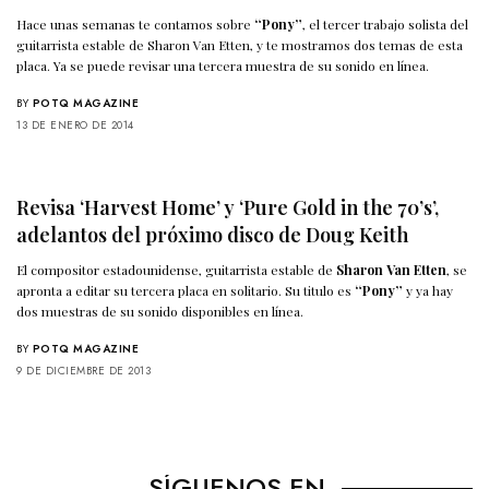
Hace unas semanas te contamos sobre
“Pony”
, el tercer trabajo solista del
guitarrista estable de Sharon Van Etten, y te mostramos dos temas de esta
placa. Ya se puede revisar una tercera muestra de su sonido en línea.
BY
POTQ MAGAZINE
13 DE ENERO DE 2014
Revisa ‘Harvest Home’ y ‘Pure Gold in the 70’s’,
adelantos del próximo disco de Doug Keith
El compositor estadounidense, guitarrista estable de
Sharon Van Etten
, se
apronta a editar su tercera placa en solitario. Su titulo es
“Pony”
y ya hay
dos muestras de su sonido disponibles en línea.
BY
POTQ MAGAZINE
9 DE DICIEMBRE DE 2013
SÍGUENOS EN