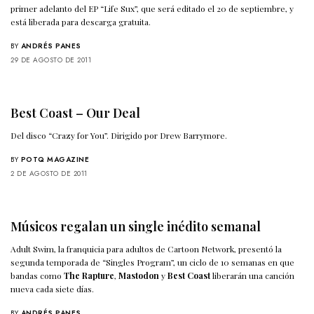
primer adelanto del EP “Life Sux”, que será editado el 20 de septiembre, y
está liberada para descarga gratuita.
BY
ANDRÉS PANES
29 DE AGOSTO DE 2011
Best Coast – Our Deal
Del disco “Crazy for You”. Dirigido por Drew Barrymore.
BY
POTQ MAGAZINE
2 DE AGOSTO DE 2011
Músicos regalan un single inédito semanal
Adult Swim, la franquicia para adultos de Cartoon Network, presentó la
segunda temporada de “Singles Program”, un ciclo de 10 semanas en que
bandas como
The Rapture
,
Mastodon
y
Best Coast
liberarán una canción
nueva cada siete días.
BY
ANDRÉS PANES