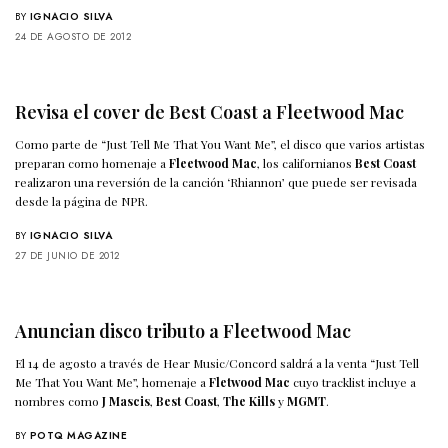
BY
IGNACIO SILVA
24 DE AGOSTO DE 2012
Revisa el cover de Best Coast a Fleetwood Mac
Como parte de “Just Tell Me That You Want Me”, el disco que varios artistas
preparan como homenaje a
Fleetwood Mac
, los californianos
Best Coast
realizaron una reversión de la canción ‘Rhiannon’ que puede ser revisada
desde la página de NPR.
BY
IGNACIO SILVA
27 DE JUNIO DE 2012
Anuncian disco tributo a Fleetwood Mac
El 14 de agosto a través de Hear Music/Concord saldrá a la venta “Just Tell
Me That You Want Me”, homenaje a
Fletwood Mac
cuyo tracklist incluye a
nombres como
J Mascis
,
Best Coast
,
The Kills
y
MGMT
.
BY
POTQ MAGAZINE