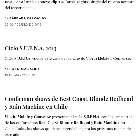
Best Coast lanzó su nuevo clip ‘California Nights’, single del mismo nombre
del tercer disco…
BY
BÁRBARA CARVACHO
25 DE FEBRERO DE 2015
Ciclo S.U.E.N.A. 2013
Ciclo S.U.E.N.A. vuelve este 2013 de la mano de Virgin Mobile y Converse.
BY
POTQ MAGAZINE
19 DE MARZO DE 2013
Confirman shows de Best Coast, Blonde Redhead
y Rain Machine en Chile
Virgin Mobile
y
Converse
presentan el ciclo
S.U.E.N.A.
con los conciertos
de los californianos
Best Coast
,
Blonde Redhead
y
Rain Machine
en
Chile. Todos los shows quedaron agendados para los próximos meses de
este año.