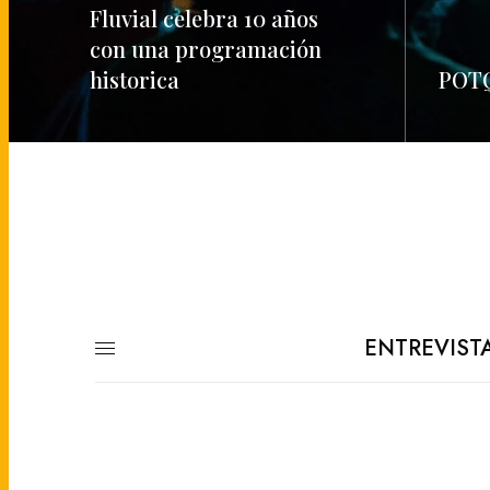
Fluvial celebra 10 años
con una programación
historica
POTQ
READ MORE
READ M
ENTREVIST