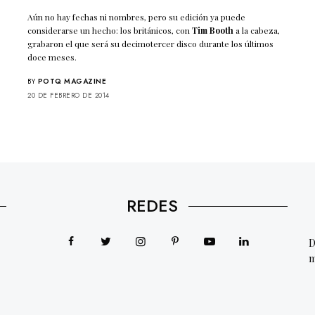
Aún no hay fechas ni nombres, pero su edición ya puede
considerarse un hecho: los británicos, con
Tim Booth
a la cabeza,
grabaron el que será su decimotercer disco durante los últimos
doce meses.
BY
POTQ MAGAZINE
20 DE FEBRERO DE 2014
REDES
D
m