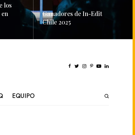
e los
 en
Ganadores de In-Edit
Chile 2025
READ MORE
Q
EQUIPO