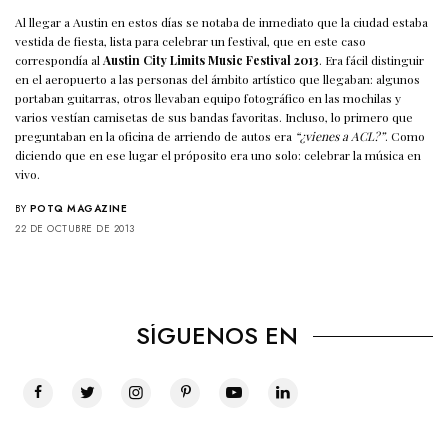
Al llegar a Austin en estos días se notaba de inmediato que la ciudad estaba
vestida de fiesta, lista para celebrar un festival, que en este caso
correspondía al
Austin City Limits Music Festival 2013
. Era fácil distinguir
en el aeropuerto a las personas del ámbito artístico que llegaban: algunos
portaban guitarras, otros llevaban equipo fotográfico en las mochilas y
varios vestían camisetas de sus bandas favoritas. Incluso, lo primero que
preguntaban en la oficina de arriendo de autos era
“¿vienes a ACL?”
. Como
diciendo que en ese lugar el próposito era uno solo: celebrar la música en
vivo.
BY
POTQ MAGAZINE
22 DE OCTUBRE DE 2013
SÍGUENOS EN