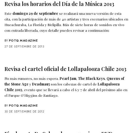
Revisa los horarios del Día de la Música 2013
Este
domingo 29 de septiembre
se realizará una nueva versión de esta
cita, con la participación de más de 40 artistas y tres escenarios ubicados en
Hueachuraba, La Florida y Melipilla. Más de siete horas de sonidos en vivo
con entrada liberada, cuyo detalle puedes revisar a continuación:
BY
POTQ MAGAZINE
27 DE SEPTIEMBRE DE 2013
Revisa el cartel oficial de Lollapalooza Chile 2013
No más rumores, no más espera.
Pearl Jam
,
The Black Keys
,
Queens of
the Stone Age
y
Deadmau5
son los cabezas de cartel de
Lollapalooza
Chile 2013
, evento que se llevará a cabo el 6 y 7 de abril del próximo año en
el Parque O’Higgins de Santiago.
BY
POTQ MAGAZINE
30 DE SEPTIEMBRE DE 2012