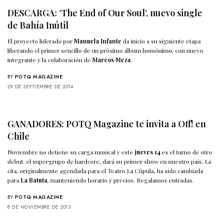
DESCARGA: ‘The End of Our Soul’, nuevo single
de Bahía Inútil
El proyecto liderado por
Manuela Infante
da inicio a su siguiente etapa
liberando el primer sencillo de un próximo álbum homónimo, con nuevo
integrante y la colaboración de
Marcos Meza
.
BY
POTQ MAGAZINE
29 DE SEPTIEMBRE DE 2014
GANADORES: POTQ Magazine te invita a Off! en
Chile
Noviembre no detiene su carga musical y este
jueves 14
es el turno de otro
debut: el supergrupo de hardcore, dará su primer show en nuestro país. La
cita, originalmente agendada para el Teatro La Cúpula, ha sido cambiada
para
La Batuta
, manteniendo horario y precios. Regalamos entradas.
BY
POTQ MAGAZINE
8 DE NOVIEMBRE DE 2013