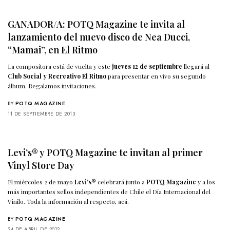
GANADOR/A: POTQ Magazine te invita al
lanzamiento del nuevo disco de Nea Ducci,
“Mamai”, en El Ritmo
La compositora está de vuelta y este
jueves 12 de septiembre
llegará al
Club Social y Recreativo El Ritmo
para presentar en vivo su segundo
álbum. Regalamos invitaciones.
BY
POTQ MAGAZINE
11 DE SEPTIEMBRE DE 2013
Levi’s® y POTQ Magazine te invitan al primer
Vinyl Store Day
El miércoles 2 de mayo
Levi’s®
celebrará junto a
POTQ Magazine
y a los
más importantes sellos independientes de Chile el Día Internacional del
Vinilo. Toda la información al respecto, acá.
BY
POTQ MAGAZINE
24 DE ABRIL DE 2012