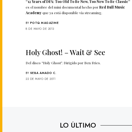
“12 Years of DFA: Too Old To Be New, Too New To Be Classic”
es el nombre del mini documental hecho por
Red Bull Music
Academy
que ya está disponible vía streaming.
BY
POTQ MAGAZINE
8 DE MAYO DE 2013
Holy Ghost! – Wait & See
Del disco “Holy Ghost”. Dirigido por Ben Fries.
BY
SEBA AMADO C.
22 DE MAYO DE 2011
LO ÚLTIMO