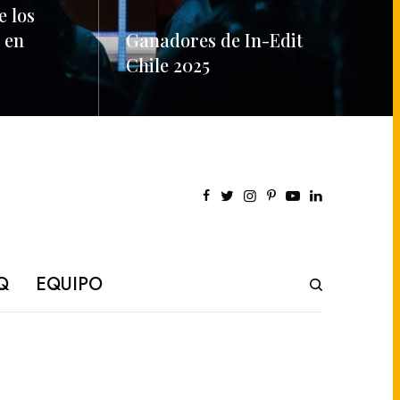
e los
 en
Ganadores de In-Edit
Chile 2025
READ MORE
Q
EQUIPO