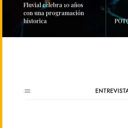
Fluvial celebra 10 años
con una programación
historica
POTQ
READ MORE
READ M
ENTREVIST