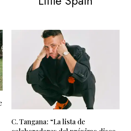
Little Spain
e
C. Tangana: “La lista de
colaboradores del próximo disco