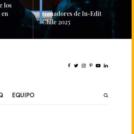
e los
 en
Ganadores de In-Edit
Chile 2025
READ MORE
Q
EQUIPO