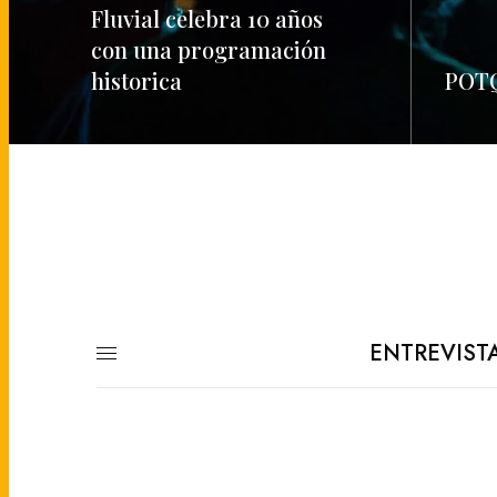
Fluvial celebra 10 años
con una programación
historica
POTQ
READ MORE
READ M
ENTREVIST