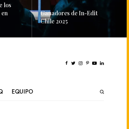
e los
 en
Ganadores de In-Edit
Chile 2025
READ MORE
Q
EQUIPO