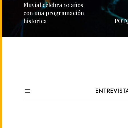
Fluvial celebra 10 años
con una programación
historica
POTQ
READ MORE
READ M
ENTREVIST