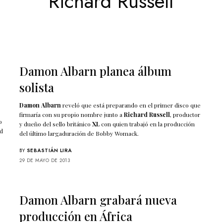
Richard Russell
Damon Albarn planea álbum
solista
Damon Albarn
reveló que está preparando en el primer disco que
firmaría con su propio nombre junto a
Richard Russell
, productor
o
y dueño del sello británico
XL
con quien trabajó en la producción
ad
del último largaduración de Bobby Womack.
BY
SEBASTIÁN LIRA
29 DE MAYO DE 2013
Damon Albarn grabará nueva
producción en África