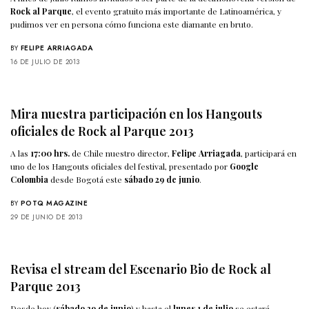
Rock al Parque
, el evento gratuito más importante de Latinoamérica, y
pudimos ver en persona cómo funciona este diamante en bruto.
BY
FELIPE ARRIAGADA
16 DE JULIO DE 2013
Mira nuestra participación en los Hangouts
oficiales de Rock al Parque 2013
A las
17:00 hrs.
de Chile nuestro director,
Felipe Arriagada
, participará en
uno de los Hangouts oficiales del festival, presentado por
Google
Colombia
desde Bogotá este
sábado 29 de junio
.
BY
POTQ MAGAZINE
29 DE JUNIO DE 2013
Revisa el stream del Escenario Bio de Rock al
Parque 2013
Desde hoy (
sábado 29 de junio
) y hasta el
lunes 1 de julio
se estará