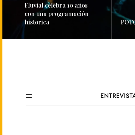
Fluvial celebra 10 años
con una programación
historica
POTQ
READ MORE
READ M
ENTREVIST