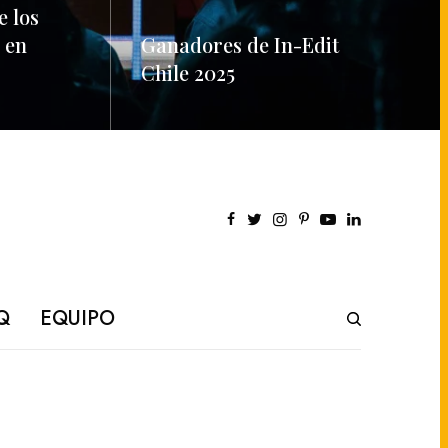
e los
 en
Ganadores de In-Edit
Chile 2025
READ MORE
Q
EQUIPO