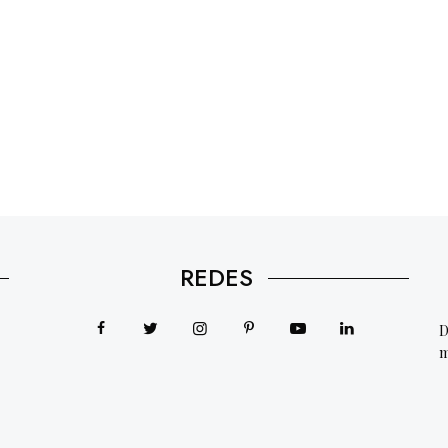
REDES
D
m