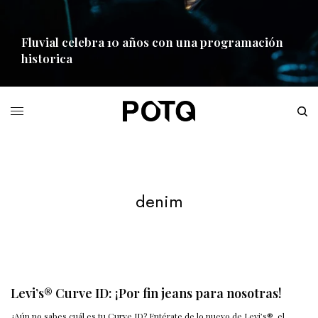
Fluvial celebra 10 años con una programación
historica
READ MORE
denim
Levi’s® Curve ID: ¡Por fin jeans para nosotras!
¿Aún no sabes cuál es tu Curve ID? Entérate de lo nuevo de Levi’s®, el