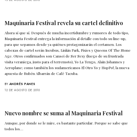
Maquinaria Festival revela su cartel definitivo
Ahora sí que sí. Después de mucha incertidumbre y rumores de todo tipo,
Maquinaria Festival entrega la información al detalle con todo su line-up,
para que sepamos desde ya quiénes protagonizarán el certamen. Los
cabezas de cartel serán Incubus, Linkin Park, Pixies y Queens Of The Stone
Age. Otros confirmados son Cansei de Ser Sexy (luego de su frustrada
visita veraniega, justo para el terremoto), Yo La Tengo, Alain Johannes y
Aeroplane; como también los sudamericanos El Otro Yo y HopPo!, la nueva
apuesta de Rubén Albarrán de Café Tacuba.
BY
ANDRÉS PANES
12 DE AGOSTO DE 2010
Nuevo nombre se suma al Maquinaria Festival
Aunque, por donde se le mire, es bastante particular. Porque se sabe que
todos los…