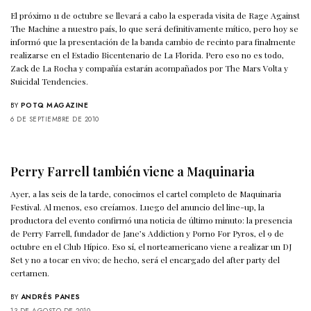
El próximo 11 de octubre se llevará a cabo la esperada visita de Rage Against
The Machine a nuestro país, lo que será definitivamente mítico, pero hoy se
informó que la presentación de la banda cambio de recinto para finalmente
realizarse en el Estadio Bicentenario de La Florida. Pero eso no es todo,
Zack de La Rocha y compañía estarán acompañados por The Mars Volta y
Suicidal Tendencies.
BY
POTQ MAGAZINE
6 DE SEPTIEMBRE DE 2010
Perry Farrell también viene a Maquinaria
Ayer, a las seis de la tarde, conocimos el cartel completo de Maquinaria
Festival. Al menos, eso creíamos. Luego del anuncio del line-up, la
productora del evento confirmó una noticia de último minuto: la presencia
de Perry Farrell, fundador de Jane’s Addiction y Porno For Pyros, el 9 de
octubre en el Club Hípico. Eso sí, el norteamericano viene a realizar un DJ
Set y no a tocar en vivo; de hecho, será el encargado del after party del
certamen.
BY
ANDRÉS PANES
13 DE AGOSTO DE 2010