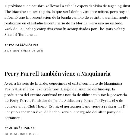
El próximo 11 de octubre se llevará a cabo la esperada visita de Rage Against
The Machine a nuestro país, lo que será definitivamente mítico, pero hoy se
informó que la presentación de la banda cambio de recinto para finalmente
realizarse en el Estadio Bicentenario de La Florida. Pero eso no es todo,
Zack de La Rocha y compañía estarán acompañados por The Mars Volta y
Suicidal Tendencies.
BY
POTQ MAGAZINE
6 DE SEPTIEMBRE DE 2010
Perry Farrell también viene a Maquinaria
Ayer, a las seis de la tarde, conocimos el cartel completo de Maquinaria
Festival. Al menos, eso creíamos. Luego del anuncio del line-up, la
productora del evento confirmó una noticia de último minuto: la presencia
de Perry Farrell, fundador de Jane’s Addiction y Porno For Pyros, el 9 de
octubre en el Club Hípico. Eso sí, el norteamericano viene a realizar un DJ
Set y no a tocar en vivo; de hecho, será el encargado del after party del
certamen.
BY
ANDRÉS PANES
13 DE AGOSTO DE 2010