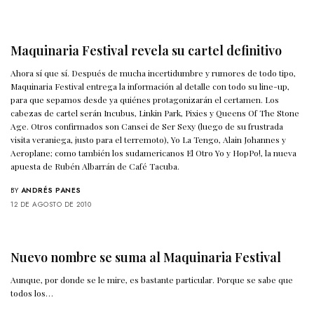
Maquinaria Festival revela su cartel definitivo
Ahora sí que sí. Después de mucha incertidumbre y rumores de todo tipo,
Maquinaria Festival entrega la información al detalle con todo su line-up,
para que sepamos desde ya quiénes protagonizarán el certamen. Los
cabezas de cartel serán Incubus, Linkin Park, Pixies y Queens Of The Stone
Age. Otros confirmados son Cansei de Ser Sexy (luego de su frustrada
visita veraniega, justo para el terremoto), Yo La Tengo, Alain Johannes y
Aeroplane; como también los sudamericanos El Otro Yo y HopPo!, la nueva
apuesta de Rubén Albarrán de Café Tacuba.
BY
ANDRÉS PANES
12 DE AGOSTO DE 2010
Nuevo nombre se suma al Maquinaria Festival
Aunque, por donde se le mire, es bastante particular. Porque se sabe que
todos los…