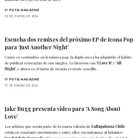
BY
POTQ MAGAZINE
20 DE ENERO DE 2014
Escucha dos remixes del próximo EP de Icona Pop
para ‘Just Another Night’
Como es costumbre en la música pop, la dupla sueca ha adquirido el hábito
de publicar remezclas de sus singles. Lo hicieron con
‘I Love It’
y
‘All
Night’
, y ahora es el turno de su más reciente sencillo.
BY
POTQ MAGAZINE
17 DE ENERO DE 2014
Jake Bugg presenta video para ‘A Song About
Love’
Los artistas que serán parte de la cuarta edición de
Lollapalooza Chile
están en constante movimiento y entre ellos encontramos al británico
Jacob Edwin Kennedy
. El joven compositor estrenó el videoclip oficial de