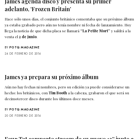
James agenda disco y presenta su primer
adelanto, ‘Frozen Britain’
Hace sólo unos días, el conjunto británico comentaba que su próximo álbum
ya estaba grabado pero aún no tenía nombre ni fecha de lanzamiento. Hoy
llega la noticia de que dicha placa se llamará
“La Petite Mort”
y saldrá a la
venta el
2 de junio
.
BY
POTQ MAGAZINE
24 DE FEBRERO DE 2014
James ya prepara su próximo álbum
Aún no hay fechas ni nombres, pero su edición ya puede considerarse un
hecho: los británicos, con
Tim Booth
a la cabeza, grabaron el que será su
decimotercer disco durante los últimos doce meses.
BY
POTQ MAGAZINE
20 DE FEBRERO DE 2014
Four Tet comparte stream de su nuevo 12’’ junto a