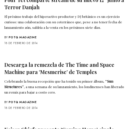
Terror Danjah
El próximo trabajo del hiperactivo productor y DJ británico es un ejercicio
curioso: una colaboración con su coterráneo que, pese a no tener fecha de
lanzamiento aún, saldría a la venta en los próximos siete días.
BY
POTQ MAGAZINE
18 DE FEBRERO DE 2014
Descarga la remezcla de The Time and Space
Machine para ‘Mesmerise’ de Temples
Celebrando la buena recepción que ha tenido su primer álbum,
“Sun
Structures”
, a una semana de su lanzamiento, los londinenses han liberado
un remix para bajar a costo cero.
BY
POTQ MAGAZINE
18 DE FEBRERO DE 2014