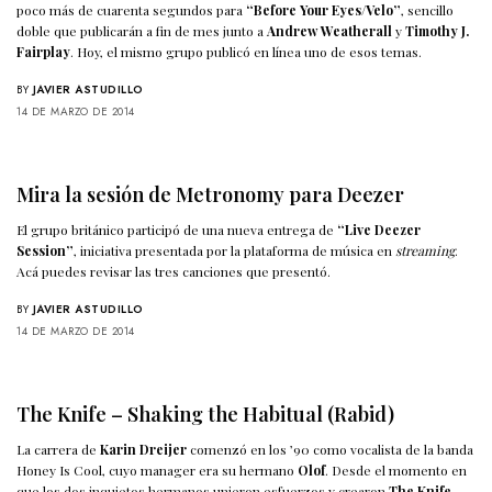
poco más de cuarenta segundos para
“Before Your Eyes/Velo”
, sencillo
doble que publicarán a fin de mes junto a
Andrew Weatherall
y
Timothy J.
Fairplay
. Hoy, el mismo grupo publicó en línea uno de esos temas.
BY
JAVIER ASTUDILLO
14 DE MARZO DE 2014
Mira la sesión de Metronomy para Deezer
El grupo británico participó de una nueva entrega de
“Live Deezer
Session”
, iniciativa presentada por la plataforma de música en
streaming
.
Acá puedes revisar las tres canciones que presentó.
BY
JAVIER ASTUDILLO
14 DE MARZO DE 2014
The Knife – Shaking the Habitual (Rabid)
La carrera de
Karin Dreijer
comenzó en los ’90 como vocalista de la banda
Honey Is Cool, cuyo manager era su hermano
Olof
. Desde el momento en
que los dos inquietos hermanos unieron esfuerzos y crearon
The Knife
,