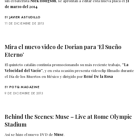
sin el baterista
Nick Hodgson
, se aprontan a editar esta nueva placa el
31
de marzo del 2014
.
BY
JAVIER ASTUDILLO
11 DE DICIEMBRE DE 2013
Mira el nuevo video de Dorian para ‘El Sueño
Eterno’
El quinteto catalán continúa promocionando su más reciente trabajo,
“La
Velocidad del Vacío”
, y en esta ocasión presenta videoclip filmado durante
el Día de los Muertos en México y dirigido por
René De la Rosa
BY
POTQ MAGAZINE
9 DE DICIEMBRE DE 2013
Behind the Scenes: Muse – Live at Rome Olympic
Stadium
Así se hizo el nuevo DVD de
Muse
.