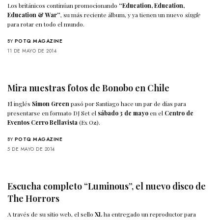
Los británicos continúan promocionando
“Education, Education,
Education & War”
, su más reciente álbum, y ya tienen un nuevo
single
para rotar en todo el mundo.
BY
POTQ MAGAZINE
11 DE MAYO DE 2014
Mira nuestras fotos de Bonobo en Chile
El inglés
Simon Green
pasó por Santiago hace un par de días para
presentarse en formato DJ Set el
sábado 3 de mayo
en el
Centro de
Eventos Cerro Bellavista
(Ex Oz).
BY
POTQ MAGAZINE
5 DE MAYO DE 2014
Escucha completo “Luminous”, el nuevo disco de
The Horrors
A través de su sitio web, el sello
XL
ha entregado un reproductor para