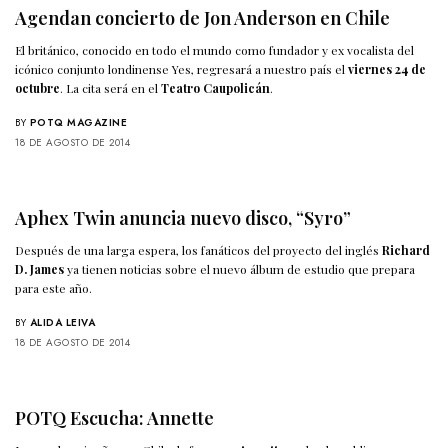
Agendan concierto de Jon Anderson en Chile
El británico, conocido en todo el mundo como fundador y ex vocalista del
icónico conjunto londinense Yes, regresará a nuestro país el
viernes 24 de
octubre
. La cita será en el
Teatro Caupolicán
.
BY
POTQ MAGAZINE
18 DE AGOSTO DE 2014
Aphex Twin anuncia nuevo disco, “Syro”
Después de una larga espera, los fanáticos del proyecto del inglés
Richard
D. James
ya tienen noticias sobre el nuevo álbum de estudio que prepara
para este año.
BY
ALIDA LEIVA
18 DE AGOSTO DE 2014
POTQ Escucha: Annette