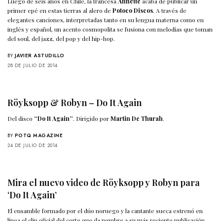
Luego de seis años en Chile, la francesa
Annette
acaba de publicar un
primer epé en estas tierras al alero de
Potoco Discos
. A través de
elegantes canciones, interpretadas tanto en su lengua materna como en
inglés y español, un acento cosmopolita se fusiona con melodías que toman
del soul, del jazz, del pop y del hip-hop.
BY
JAVIER ASTUDILLO
28 DE JULIO DE 2014
Röyksopp & Robyn – Do It Again
Del disco
“Do It Again”
. Dirigido por
Martin De Thurah
.
BY
POTQ MAGAZINE
24 DE JULIO DE 2014
Mira el nuevo video de Röyksopp y Robyn para
‘Do It Again’
El ensamble formado por el dúo noruego y la cantante sueca estrenó en
línea el clip oficial del corte que da nombre a su más reciente publicación