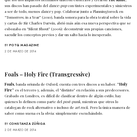
sus discos han pasado del
dance-pop
con tintes experimentales y siniestros
a ser de todo, menos
dance
y pop. Colaborar junto a Planningtorock en
“Tomorrow, in a Year” (2010), banda sonora para la obra teatral sobre la vida
y cartas de Sir Charles Darwin, abrió más aún esa nueva perspectiva que se
esbozaba en “Silent Shout” (2006): deconstruir sus propias canciones,
sacudir los conceptos previos y dar un salto hacia lo inesperado.
BY
POTQ MAGAZINE
2 DE MARZO DE 2014
Foals – Holy Fire (Transgressive)
Foals
, banda oriunda de Oxford, cuenta con tres discos a su haber.
“Holy
Fire”
es el tercero y, además, el “distinto” en relación a sus predecesores.
Grabado en Londres, es difícil de clasificar dentro de algún estilo; hay
quienes lo definen como parte del
post-punk
, mientras que otros lo
catalogan de rock alternativo o incluso de
art rock
. Pero la única manera de
saber como suena es la obvia: simplemente escuchándolo.
BY
CONSTANZA ZÚÑIGA
2 DE MARZO DE 2014