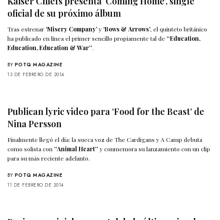
Kaiser Chiefs presenta ‘Coming Home’, single
oficial de su próximo álbum
Tras estrenar
‘Misery Company’
y
‘Bows & Arrows’
, el quinteto británico
ha publicado en línea el primer sencillo propiamente tal de
“Education,
Education, Education & War”
.
BY
POTQ MAGAZINE
13 DE FEBRERO DE 2014
Publican lyric video para ‘Food for the Beast’ de
Nina Persson
Finalmente llegó el día: la sueca voz de The Cardigans y A Camp debuta
como solista con
“Animal Heart”
y conmemora su lanzamiento con un clip
para su más reciente adelanto.
BY
POTQ MAGAZINE
11 DE FEBRERO DE 2014