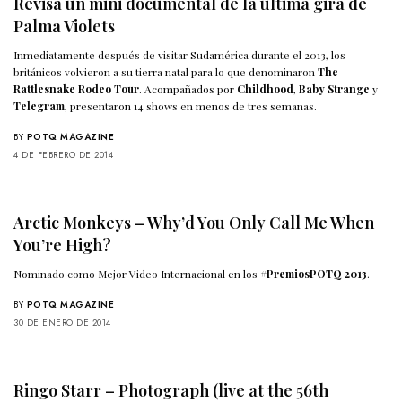
Revisa un mini documental de la última gira de
Palma Violets
Inmediatamente después de visitar Sudamérica durante el 2013, los
británicos volvieron a su tierra natal para lo que denominaron
The
Rattlesnake Rodeo Tour
. Acompañados por
Childhood
,
Baby Strange
y
Telegram
, presentaron 14 shows en menos de tres semanas.
BY
POTQ MAGAZINE
4 DE FEBRERO DE 2014
Arctic Monkeys – Why’d You Only Call Me When
You’re High?
Nominado como Mejor Video Internacional en los
#PremiosPOTQ 2013
.
BY
POTQ MAGAZINE
30 DE ENERO DE 2014
Ringo Starr – Photograph (live at the 56th