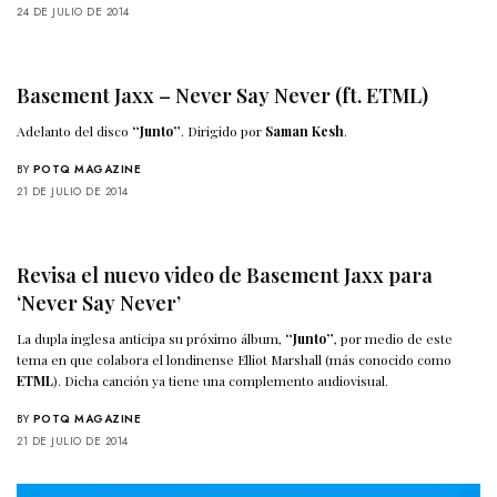
24 DE JULIO DE 2014
Basement Jaxx – Never Say Never (ft. ETML)
Adelanto del disco
“Junto”
. Dirigido por
Saman Kesh
.
BY
POTQ MAGAZINE
21 DE JULIO DE 2014
Revisa el nuevo video de Basement Jaxx para
‘Never Say Never’
La dupla inglesa anticipa su próximo álbum,
“Junto”
, por medio de este
tema en que colabora el londinense Elliot Marshall (más conocido como
ETML
). Dicha canción ya tiene una complemento audiovisual.
BY
POTQ MAGAZINE
21 DE JULIO DE 2014