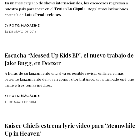
En un mes cargado de shows internacionales, los escoceses regresan a
nuestro país para tocar en el
Teatro La Cúpula
. Regalamos invitaciones
cortesía de
Lotus Producciones
.
BY
POTQ MAGAZINE
14 DE MAYO DE 2014
Escucha “Messed Up Kids EP”, el nuevo trabajo de
Jake Bugg, en Deezer
A horas de su lanzamiento oficial ya es posible revisar en línea el más
reciente lanzamiento del joven compositor británico, un anticipado epé que
incluye tres temas inéditos.
BY
POTQ MAGAZINE
11 DE MAYO DE 2014
Kaiser Chiefs estrena lyric video para ‘Meanwhile
Up in Heaven’