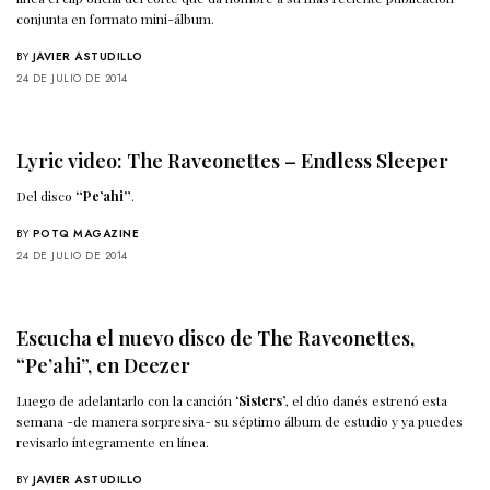
conjunta en formato mini-álbum.
BY
JAVIER ASTUDILLO
24 DE JULIO DE 2014
Lyric video: The Raveonettes – Endless Sleeper
Del disco
“Pe’ahi”
.
BY
POTQ MAGAZINE
24 DE JULIO DE 2014
Escucha el nuevo disco de The Raveonettes,
“Pe’ahi”, en Deezer
Luego de adelantarlo con la canción
‘Sisters’
, el dúo danés estrenó esta
semana -de manera sorpresiva- su séptimo álbum de estudio y ya puedes
revisarlo íntegramente en línea.
BY
JAVIER ASTUDILLO