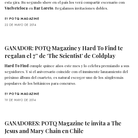
esta gira. Su segundo show en el país los verá compartir escenario con
Vuelveteloca
en
Bar Loreto
. Regalamos invitaciones dobles.
BY
POTQ MAGAZINE
22 DE MAYO DE 2014
GANADOR: POTQ Magazine y Hard To Find te
regalan el 7’’ de ‘The Scientist’ de Coldplay
Hard To Find
cumple quince años este mes y lo celebra premiando a sus
seguidores. Y si el aniversario coincide con el inminente lanzamiento del
próximo álbum del cuarteto, es natural escoger uno de los
singles
más
populares de los británicos para concurso.
BY
POTQ MAGAZINE
19 DE MAYO DE 2014
GANADORES: POTQ Magazine te invita a The
Jesus and Mary Chain en Chile