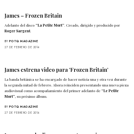
James – Frozen Britain
Adelanto del disco
“La Petite Mort”
. Creado, dirigido y producido por
Roger Sargent
.
BY
POTQ MAGAZINE
27 DE FEBRERO DE 2014
James estrena video para ‘Frozen Britain’
La banda británica se ha encargado de hacer noticia una y otra vez durante
la segunda mitad de febrero. Ahora reinciden presentando una nueva pieza
audiovisual como acompañamiento del primer adelanto de
“Le Petite
Mort”
, su próximo álbum.
BY
POTQ MAGAZINE
27 DE FEBRERO DE 2014