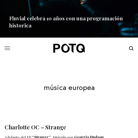
Fluvial celebra 10 años con una programación
historica
READ MORE
música europea
Charlotte OC – Strange
Adelanto del EP
“Strange”
. Dirigido por
Georgia Hudson
.