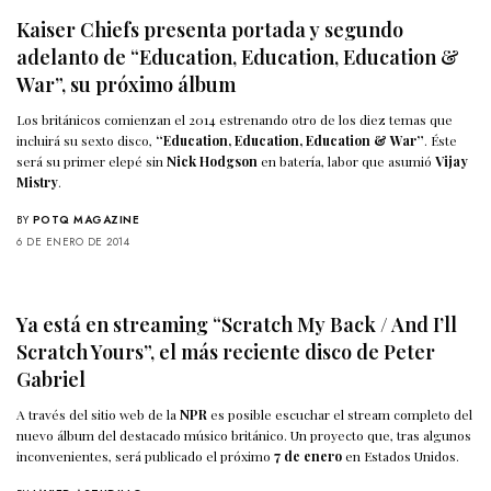
Kaiser Chiefs presenta portada y segundo
adelanto de “Education, Education, Education &
War”, su próximo álbum
Los británicos comienzan el 2014 estrenando otro de los diez temas que
incluirá su sexto disco,
“Education, Education, Education & War”
. Éste
será su primer elepé sin
Nick Hodgson
en batería, labor que asumió
Vijay
Mistry
.
BY
POTQ MAGAZINE
6 DE ENERO DE 2014
Ya está en streaming “Scratch My Back / And I’ll
Scratch Yours”, el más reciente disco de Peter
Gabriel
A través del sitio web de la
NPR
es posible escuchar el stream completo del
nuevo álbum del destacado músico británico. Un proyecto que, tras algunos
inconvenientes, será publicado el próximo
7 de enero
en Estados Unidos.