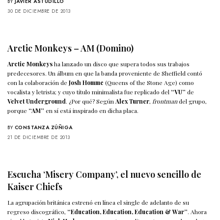
BY
JAVIER ASTUDILLO
30 DE DICIEMBRE DE 2013
Arctic Monkeys – AM (Domino)
Arctic Monkeys
ha lanzado un disco que supera todos sus trabajos
predecesores. Un álbum en que la banda proveniente de Sheffield contó
con la colaboración de
Josh Homme
(Queens of the Stone Age) como
vocalista y letrista; y cuyo título minimalista fue replicado del
“VU”
de
Velvet Underground
. ¿Por qué? Según
Alex Turner
,
frontman
del grupo,
porque
“AM”
en sí está inspirado en dicha placa.
BY
CONSTANZA ZÚÑIGA
21 DE DICIEMBRE DE 2013
Escucha ‘Misery Company’, el nuevo sencillo de
Kaiser Chiefs
La agrupación británica estrenó en línea el single de adelanto de su
regreso discográfico,
“Education, Education, Education & War”
. Ahora