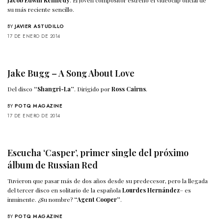
su más reciente sencillo.
BY
JAVIER ASTUDILLO
17 DE ENERO DE 2014
Jake Bugg – A Song About Love
Del disco
“Shangri-La”
. Dirigido por
Ross Cairns
.
BY
POTQ MAGAZINE
17 DE ENERO DE 2014
Escucha ‘Casper’, primer single del próximo
álbum de Russian Red
Tuvieron que pasar más de dos años desde su predecesor, pero la llegada
del tercer disco en solitario de la española
Lourdes Hernández
– es
inminente. ¿Su nombre?
“Agent Cooper”
.
BY
POTQ MAGAZINE