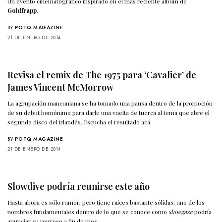
Un evento cinematográfico inspirado en el más reciente álbum de
Goldfrapp
.
BY
POTQ MAGAZINE
21 DE ENERO DE 2014
Revisa el remix de The 1975 para ‘Cavalier’ de
James Vincent McMorrow
La agrupación mancuniana se ha tomado una pausa dentro de la promoción
de su debut homónimo para darle una vuelta de tuerca al tema que abre el
segundo disco del irlandés. Escucha el resultado acá.
BY
POTQ MAGAZINE
21 DE ENERO DE 2014
Slowdive podría reunirse este año
Hasta ahora es sólo rumor, pero tiene raíces bastante sólidas: uno de los
nombres fundamentales dentro de lo que se conoce como
shoegaze
podría
anunciar su regreso a fin de mes.