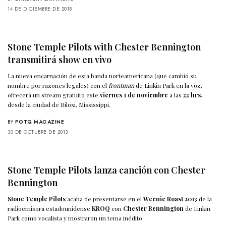
14 DE DICIEMBRE DE 2015
Stone Temple Pilots with Chester Bennington
transmitirá show en vivo
La nueva encarnación de esta banda norteamericana (que cambió su
nombre por razones legales) con el
frontman
de Linkin Park en la voz,
ofrecerá un stream gratuito este
viernes 1 de noviembre
a las
22 hrs.
desde la ciudad de Biloxi, Mississippi.
BY
POTQ MAGAZINE
30 DE OCTUBRE DE 2013
Stone Temple Pilots lanza canción con Chester
Bennington
Stone Temple Pilots
acaba de presentarse en el
Weenie Roast 2013
de la
radioemisora estadounidense
KROQ
con
Chester Bennington
de Linkin
Park como vocalista y mostraron un tema inédito.