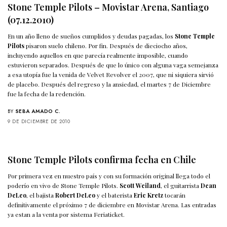
Stone Temple Pilots – Movistar Arena, Santiago
(07.12.2010)
En un año lleno de sueños cumplidos y deudas pagadas, los
Stone Temple
Pilots
pisaron suelo chileno. Por fin. Después de dieciocho años,
incluyendo aquellos en que parecía realmente imposible, cuando
estuvieron separados. Después de que lo único con alguna vaga semejanza
a esa utopía fue la venida de Velvet Revolver el 2007, que ni siquiera sirvió
de placebo. Después del regreso y la ansiedad, el martes 7 de Diciembre
fue la fecha de la redención.
BY
SEBA AMADO C.
9 DE DICIEMBRE DE 2010
Stone Temple Pilots confirma fecha en Chile
Por primera vez en nuestro país y con su formación original llega todo el
poderío en vivo de Stone Temple Pilots.
Scott Weiland
, el guitarrista
Dean
DeLeo
, el bajista
Robert DeLeo
y el baterista
Eric Kretz
tocarán
definitivamente el próximo 7 de diciembre en Movistar Arena. Las entradas
ya estan a la venta por sistema
Feriaticket
.