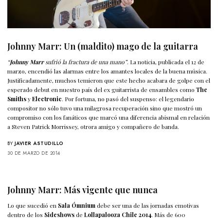
Johnny Marr: Un (maldito) mago de la guitarra
“
Johnny Marr
sufrió la fractura de una mano”
. La noticia, publicada el 12 de
marzo, encendió las alarmas entre los amantes locales de la buena música.
Justificadamente, muchos temieron que este hecho acabara de golpe con el
esperado debut en nuestro país del ex guitarrista de ensambles como
The
Smiths
y
Electronic
. Por fortuna, no pasó del suspenso: el legendario
compositor no sólo tuvo una milagrosa recuperación sino que mostró un
compromiso con los fanáticos que marcó una diferencia abismal en relación
a Steven Patrick Morrissey, otrora amigo y compañero de banda.
BY
JAVIER ASTUDILLO
30 DE MARZO DE 2014
Johnny Marr: Más vigente que nunca
Lo que sucedió en
Sala Ómnium
debe ser una de las jornadas emotivas
dentro de los
Sideshows
de
Lollapalooza Chile 2014
. Más de 600