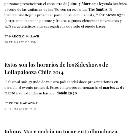
personas presenciaron el concierto de
Johnny Marr
, una leyenda británica
e ícono de las guitarras de los ‘80 con su ex banda,
The Smiths
. El
mancuniano llegó a presentar parte de su debut solista,
“The Messenger”
(2013), con un sonido potente y fresco, algunos elementos noventeros y
riffs
característicos, marca registrada que sólo él puede hacer.
BY
MARCELO MILLAVIL
30 DE MARZO DE 2014
Estos son los horarios de los Sideshows de
Lollapalooza Chile 2014
El festival más grande de nuestro país tendrá doce presentaciones en
paralelo al evento principal. Estos conciertos comenzarán el
martes 25 de
marzo
y se extenderán hasta el
domingo 30
.
BY
POTQ MAGAZINE
21 DE MARZO DE 2014
Johnny Marr podría no tocar en Lollapalooza