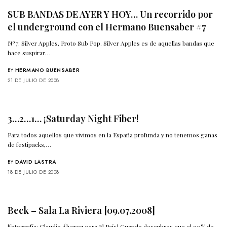
SUB BANDAS DE AYER Y HOY… Un recorrido por
el underground con el Hermano Buensaber #7
Nº7: Silver Apples, Proto Sub Pop. Silver Apples es de aquellas bandas que
hace suspirar…
BY
HERMANO BUENSABER
21 DE JULIO DE 2008
3…2…1… ¡Saturday Night Fiber!
Para todos aquellos que vivimos en la España profunda y no tenemos ganas
de festipacks,…
BY
DAVID LASTRA
18 DE JULIO DE 2008
Beck – Sala La Riviera [09.07.2008]
[fotografía: Claudio Álvarez para El País] Cuando descubres que el 90% de