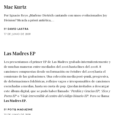
Mae Kurtz
Por Ignacio Reyo ¿Marlene Dietrich cantando con unos evolucionados Joy
Division? Mezcla a priori antiética,…
BY
DAVID LASTRA
17 DE JUNIO DE 2009
Las Madres EP
Les presentamos el primer EP de Las Madres grabado intermitentemente y
de muchas maneras entre mediados del 2006 hasta fines del 2008. 8
canciones compuestas desde su formación en Octubre del 2005 hasta el
comienzo de las grabaciones. Una colección media post-punk, progresiva,
de deformaciones folclóricas, reflejos vagos e irresponsables de canciones
escuchadas a medias, hasta su cuota de pop. Quedan invitados a descargar
este álbum digital, que se pudo haber llamado: ‘
Perdón y Gracias EP
‘, ‘
Zico y
Porra EP
‘ o ‘
Viaje irreversible al centro del código binario EP
‘. Pero se llama:
Las Madres EP.
BY
POTQ MAGAZINE
15 DE JUNIO DE 2009