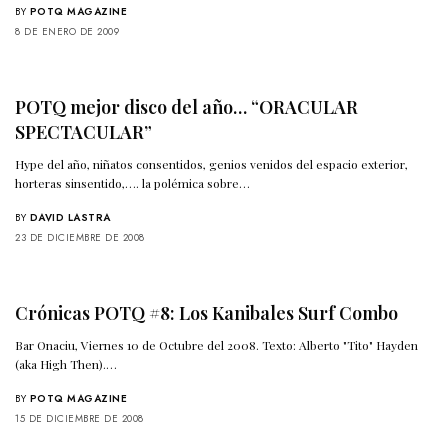
BY
POTQ MAGAZINE
8 DE ENERO DE 2009
POTQ mejor disco del año… “ORACULAR
SPECTACULAR”
Hype del año, niñatos consentidos, genios venidos del espacio exterior,
horteras sinsentido,…. la polémica sobre…
BY
DAVID LASTRA
23 DE DICIEMBRE DE 2008
Crónicas POTQ #8: Los Kanibales Surf Combo
Bar Onaciu, Viernes 10 de Octubre del 2008. Texto: Alberto "Tito" Hayden
(aka High Then).…
BY
POTQ MAGAZINE
15 DE DICIEMBRE DE 2008