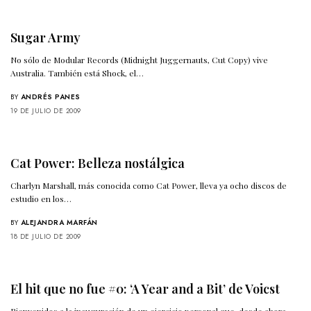
Sugar Army
No sólo de Modular Records (Midnight Juggernauts, Cut Copy) vive
Australia. También está Shock, el…
BY
ANDRÉS PANES
19 DE JULIO DE 2009
Cat Power: Belleza nostálgica
Charlyn Marshall, más conocida como Cat Power, lleva ya ocho discos de
estudio en los…
BY
ALEJANDRA MARFÁN
18 DE JULIO DE 2009
El hit que no fue #0: ‘A Year and a Bit’ de Voicst
Bienvenidos a la inauguración de un ejercicio personal que, desde ahora,