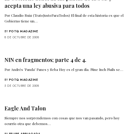
acepta una ley abusiva para todos
Por Claudio Ruiz (TratoJustoParaTodos) El final de esta historia es que el
Gobierno tiene un…
BY
POTQ MAGAZINE
8 DE OCTUBRE DE 2008
NIN en fragmentos; parte 4 de 4.
Por Andrés ‘Panda’ Panes y Seba Hoy es el gran día. Nine Inch Nails se…
BY
POTQ MAGAZINE
5 DE OCTUBRE DE 2008
Eagle And Talon
Siempre nos sorprendemos con cosas que nos van pasando, pero hoy
ocurrío otra que debemos…
BY
FELIPE ARRIAGADA