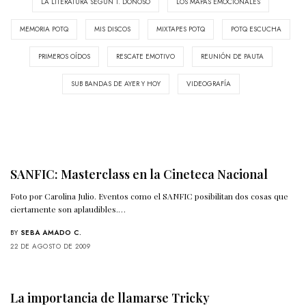
LA LITERATURA SEGÚN T. DONOSO
LOS MAPAS EMOCIONALES
MEMORIA POTQ
MIS DISCOS
MIXTAPES POTQ
POTQ ESCUCHA
PRIMEROS OÍDOS
RESCATE EMOTIVO
REUNIÓN DE PAUTA
SUB BANDAS DE AYER Y HOY
VIDEOGRAFÍA
SANFIC: Masterclass en la Cineteca Nacional
Foto por Carolina Julio. Eventos como el SANFIC posibilitan dos cosas que
ciertamente son aplaudibles.…
BY
SEBA AMADO C.
22 DE AGOSTO DE 2009
La importancia de llamarse Tricky