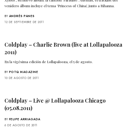
Xyloto”, su nuevo álbum: la canción ‘Paradise’. Además, el tracklist del
venidero álbum incluye el tema ‘Princess of China’, junto a Rihanna.
BY
ANDRÉS PANES
12 DE SEPTIEMBRE DE 2011
Coldplay – Charlie Brown (live at Lollapalooza
2011)
En la vigésima edición de Lollapalooza, el 5 de agosto.
BY
POTQ MAGAZINE
10 DE AGOSTO DE 2011
Coldplay – Live @ Lollapalooza Chicago
(05.08.2011)
BY
FELIPE ARRIAGADA
6 DE AGOSTO DE 2011