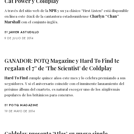
Cat Power y Coldplay
A través del sitio web de la
NPR
y su ya clásico “First Listen” está disponible
en línea este
track
de la cantautora estadounidense
Charlyn “Chan”
Marshall
con el conjunto inglés.
BY
JAVIER ASTUDILLO
9 DE JULIO DE 2014
GANADOR: POTQ Magazine y Hard To Find te
regalan el 7’’ de ‘The Scientist’ de Coldplay
Hard To Find
cumple quince años este mes y lo celebra premiando a sus
seguidores. Y si el aniversario coincide con el inminente lanzamiento del
próximo álbum del cuarteto, es natural escoger uno de los
singles
más
populares de los británicos para concurso.
BY
POTQ MAGAZINE
19 DE MAYO DE 2014
Coldplay presenta ‘Atlas’, su nuevo single