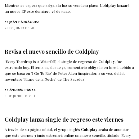
Mientras se espera que salga a la luz su venidera placa,
Coldplay
lanzará
un nuevo EP este domingo 26 de junio.
BY
JEAN PARRAGUEZ
23 DE JUNIO DE 2011
Revisa el nuevo sencillo de Coldplay
‘Every Teardrop Is A Waterfall’, el single de regreso de
Coldplay
, fue
estrenado hoy. El tema es, desde ya, comentario obligado en la red debido a
que se basa en ‘I Go To Rio’ de Peter Allen (inspirador, a su vez, del hit
noventero ‘Ritmo de la Noche’ de The Sacados).
BY
ANDRÉS PANES
3 DE JUNIO DE 2011
Coldplay lanza single de regreso este viernes
A través de su página oficial, el grupo inglés
Coldplay
acaba de anunciar
que este viernes 3 junio estrenará online un nuevo sencillo, titulado ‘Every