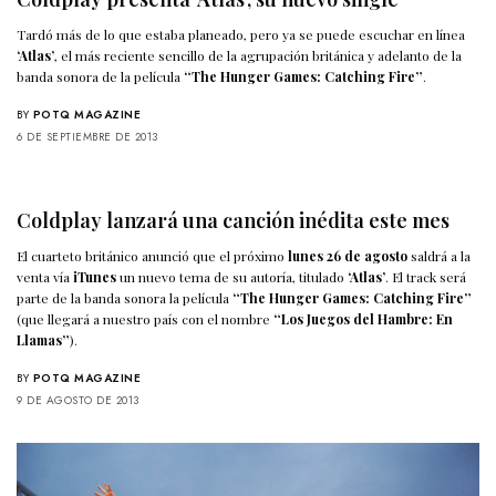
Tardó más de lo que estaba planeado, pero ya se puede escuchar en línea
‘Atlas’
, el más reciente sencillo de la agrupación británica y adelanto de la
banda sonora de la película
“The Hunger Games: Catching Fire”
.
BY
POTQ MAGAZINE
6 DE SEPTIEMBRE DE 2013
Coldplay lanzará una canción inédita este mes
El cuarteto británico anunció que el próximo
lunes 26 de agosto
saldrá a la
venta vía
iTunes
un nuevo tema de su autoría, titulado
‘Atlas’
. El track será
parte de la banda sonora la película
“The Hunger Games: Catching Fire”
(que llegará a nuestro país con el nombre
“Los Juegos del Hambre: En
Llamas”
).
BY
POTQ MAGAZINE
9 DE AGOSTO DE 2013