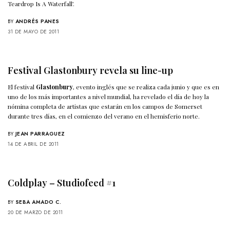
Teardrop Is A Waterfall’.
BY
ANDRÉS PANES
31 DE MAYO DE 2011
Festival Glastonbury revela su line-up
El festival
Glastonbury
, evento inglés que se realiza cada junio y que es en
uno de los más importantes a nivel mundial, ha revelado el día de hoy la
nómina completa de artistas que estarán en los campos de Somerset
durante tres días, en el comienzo del verano en el hemisferio norte.
BY
JEAN PARRAGUEZ
14 DE ABRIL DE 2011
Coldplay – Studiofeed #1
BY
SEBA AMADO C.
20 DE MARZO DE 2011