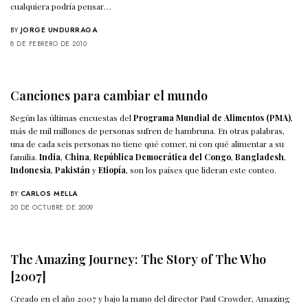
cualquiera podría pensar…
BY
JORGE UNDURRAGA
8 DE FEBRERO DE 2010
Canciones para cambiar el mundo
Según las últimas encuestas del
Programa Mundial de Alimentos (PMA)
,
más de mil millones de personas sufren de hambruna. En otras palabras,
una de cada seis personas no tiene qué comer, ni con qué alimentar a su
familia.
India
,
China
,
República Democrática del Congo
,
Bangladesh
,
Indonesia
,
Pakistán
y
Etiopía
, son los países que lideran este conteo.
BY
CARLOS MELLA
20 DE OCTUBRE DE 2009
The Amazing Journey: The Story of The Who
[2007]
Creado en el año 2007 y bajo la mano del director Paul Crowder, Amazing