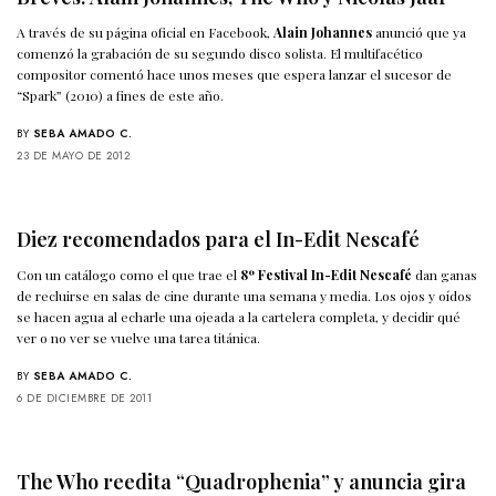
A través de su página oficial en Facebook,
Alain Johannes
anunció que ya
comenzó la grabación de su segundo disco solista. El multifacético
compositor comentó hace unos meses que espera lanzar el sucesor de
“Spark” (2010) a fines de este año.
BY
SEBA AMADO C.
23 DE MAYO DE 2012
Diez recomendados para el In-Edit Nescafé
Con un catálogo como el que trae el
8º Festival In-Edit Nescafé
dan ganas
de recluirse en salas de cine durante una semana y media. Los ojos y oídos
se hacen agua al echarle una ojeada a la cartelera completa, y decidir qué
ver o no ver se vuelve una tarea titánica.
BY
SEBA AMADO C.
6 DE DICIEMBRE DE 2011
The Who reedita “Quadrophenia” y anuncia gira