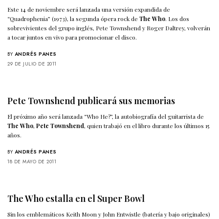
Este 14 de noviembre será lanzada una versión expandida de
“Quadrophenia” (1973), la segunda ópera rock de
The Who
. Los dos
sobrevivientes del grupo inglés, Pete Townshend y Roger Daltrey, volverán
a tocar juntos en vivo para promocionar el disco.
BY
ANDRÉS PANES
29 DE JULIO DE 2011
Pete Townshend publicará sus memorias
El próximo año será lanzada “Who He?”, la autobiografía del guitarrista de
The Who
,
Pete Townshend
, quien trabajó en el libro durante los últimos 15
años.
BY
ANDRÉS PANES
18 DE MAYO DE 2011
The Who estalla en el Super Bowl
Sin los emblemáticos Keith Moon y John Entwistle (batería y bajo originales)