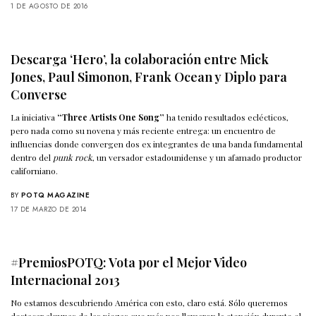
1 DE AGOSTO DE 2016
Descarga ‘Hero’, la colaboración entre Mick
Jones, Paul Simonon, Frank Ocean y Diplo para
Converse
La iniciativa
“Three Artists One Song”
ha tenido resultados eclécticos,
pero nada como su novena y más reciente entrega: un encuentro de
influencias donde convergen dos ex integrantes de una banda fundamental
dentro del
punk rock
, un versador estadounidense y un afamado productor
californiano.
BY
POTQ MAGAZINE
17 DE MARZO DE 2014
#PremiosPOTQ: Vota por el Mejor Video
Internacional 2013
No estamos descubriendo América con esto, claro está. Sólo queremos
destacar algunas de las piezas que más nos llamaron la atención durante el