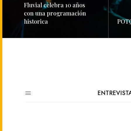
Fluvial celebra 10 años
con una programación
historica
POTQ
READ MORE
READ M
ENTREVIST