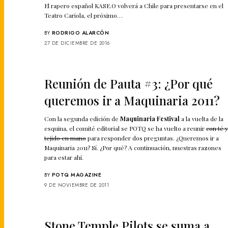
El rapero español KASE.O volverá a Chile para presentarse en el
Teatro Cariola, el próximo…
BY
RODRIGO ALARCÓN
27 DE DICIEMBRE DE 2016
Reunión de Pauta #3: ¿Por qué
queremos ir a Maquinaria 2011?
Con la segunda edición de
Maquinaria Festival
a la vuelta de la
esquina, el comité editorial se POTQ se ha vuelto a reunir
con té 
tejido en mano
para responder dos preguntas. ¿Queremos ir a
Maquinaria 2011? Sí. ¿Por qué? A continuación, nuestras razones
para estar ahí.
BY
POTQ MAGAZINE
9 DE NOVIEMBRE DE 2011
Stone Temple Pilots se suma a