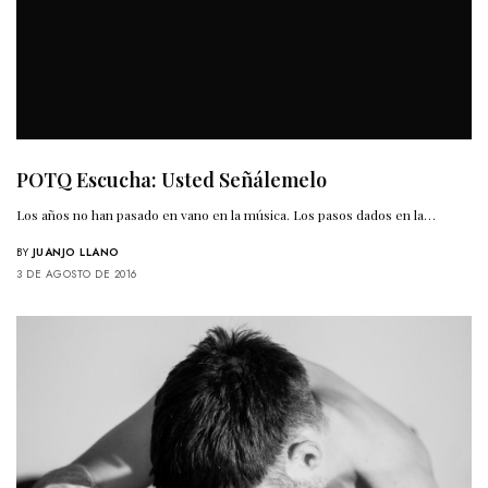
POTQ Escucha: Usted Señálemelo
Los años no han pasado en vano en la música. Los pasos dados en la…
BY
JUANJO LLANO
3 DE AGOSTO DE 2016