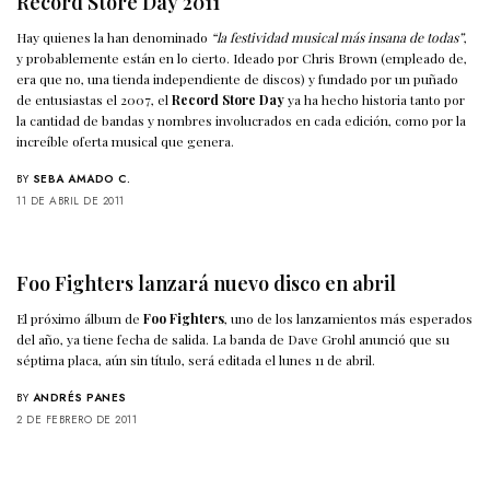
Record Store Day 2011
Hay quienes la han denominado
“la festividad musical más insana de todas”
,
y probablemente están en lo cierto. Ideado por Chris Brown (empleado de,
era que no, una tienda independiente de discos) y fundado por un puñado
de entusiastas el 2007, el
Record Store Day
ya ha hecho historia tanto por
la cantidad de bandas y nombres involucrados en cada edición, como por la
increíble oferta musical que genera.
BY
SEBA AMADO C.
11 DE ABRIL DE 2011
Foo Fighters lanzará nuevo disco en abril
El próximo álbum de
Foo Fighters
, uno de los lanzamientos más esperados
del año, ya tiene fecha de salida. La banda de Dave Grohl anunció que su
séptima placa, aún sin título, será editada el lunes 11 de abril.
BY
ANDRÉS PANES
2 DE FEBRERO DE 2011