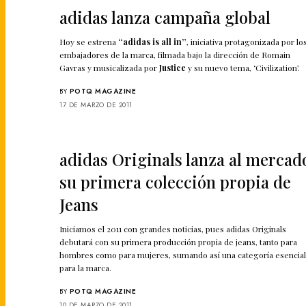
adidas lanza campaña global
Hoy se estrena
“adidas is all in”
, iniciativa protagonizada por lo
embajadores de la marca, filmada bajo la dirección de Romain
Gavras y musicalizada por
Justice
y su nuevo tema, ‘Civilization’.
BY
POTQ MAGAZINE
17 DE MARZO DE 2011
adidas Originals lanza al mercad
su primera colección propia de
Jeans
Iniciamos el 2011 con grandes noticias, pues adidas Originals
debutará con su primera producción propia de jeans, tanto para
hombres como para mujeres, sumando así una categoría esencia
para la marca.
BY
POTQ MAGAZINE
10 DE MARZO DE 2011