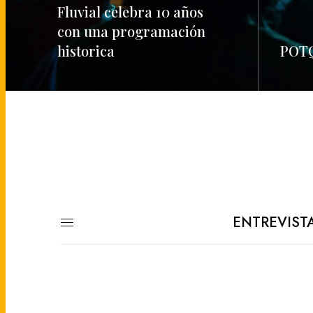
Fluvial celebra 10 años
con una programación
historica
POTQ
READ MORE
READ M
ENTREVIST