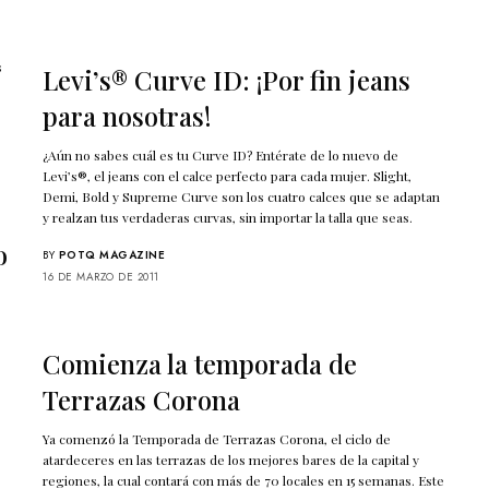
s
Levi’s® Curve ID: ¡Por fin jeans
para nosotras!
¿Aún no sabes cuál es tu Curve ID? Entérate de lo nuevo de
Levi’s®, el jeans con el calce perfecto para cada mujer. Slight,
Demi, Bold y Supreme Curve son los cuatro calces que se adaptan
y realzan tus verdaderas curvas, sin importar la talla que seas.
o
BY
POTQ MAGAZINE
16 DE MARZO DE 2011
Comienza la temporada de
Terrazas Corona
l
Ya comenzó la Temporada de Terrazas Corona, el ciclo de
atardeceres en las terrazas de los mejores bares de la capital y
regiones, la cual contará con más de 70 locales en 15 semanas. Este