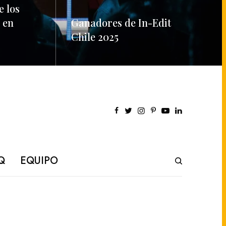
e los
 en
Ganadores de In-Edit
Chile 2025
READ MORE
Q
EQUIPO